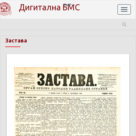
Дигитална БМС
ЋИР
Toggl
naviga
Застава