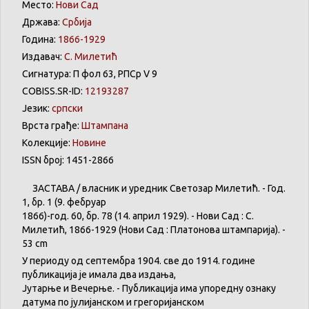
Место:
Нови Сад
Држава:
Србија
Година:
1866-1929
Издавач:
С. Милетић
Сигнатура: П фол 63, РПСр V 9
COBISS.SR-ID:
12193287
Језик:
српски
Врста грађе:
Штампана
Колекције:
Новине
ISSN број: 1451-2866
ЗАСТАВА
/
власник
и
уредник
Светозар
Милетић
. - Год.
1,
бр
. 1 (9.
фебруар
1866)-год. 60,
бр
. 78 (14.
април
1929). -
Нови
Сад : С.
Милетић
, 1866-1929 (
Нови
Сад :
Платонова
штампарија
). -
53 cm
У
периоду
од
септембра
1904. све
до
1914.
године
публикација
је
имала
два
издања
,
Јутарње
и
Вечерње
. -
Публикација
има
упоредну
ознаку
датума
по
јулијанском
и
грегоријанском