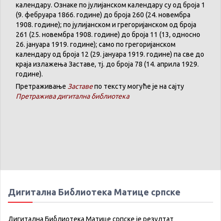
календару
.
Ознаке по јулијанском календару су од броја 1
(9. феб
р
уара 1866. године) до броја 260 (24. новембра
1908. године); по јулијанском и грегоријанском од броја
261 (25. новембра 1908. године) до броја 11 (13, односно
26. јануара 1919. године); само по грегоријанском
календару
од броја 12 (29. јануара 1919. године) па све до
краја излажења Заставе,
тј.
до броја 78 (14. априла 1929.
године).
Претраживање
Заставе
по тексту могуће је на сајту
Претражива дигитална библиотека
Дигитална Библиотека Матице српске
Дигитална Библиотека Матице српске је резултат