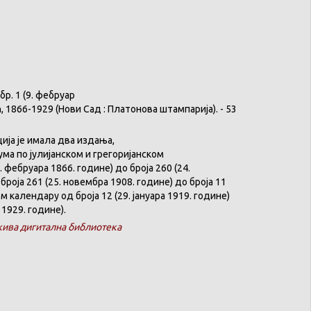
бр
. 1 (9.
фебруар
ћ
, 1866-1929 (
Нови
Сад :
Платонова
штампарија
). - 53
ција
је
имала
два
издања
,
ума
по
јулијанском
и
грегоријанском
. феб
р
уара 1866. године) до броја 260 (24.
броја 261 (25. новембра 1908. године) до броја 11
ком
календару
од броја 12 (29. јануара 1919. године)
 1929. године).
ива дигитална библиотека