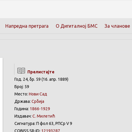
Напредна претрага
О Дигиталној БМС
За чланове
Прелистајте
Год. 24, бр. 59 (16. апр. 1889)
Број: 59
Место:
Нови Сад
Држава:
Србија
Година:
1866-1929
Издавач:
С. Милетић
Сигнатура: П фол 63, РПСр V 9
COBISS.SR-ID:
12193287