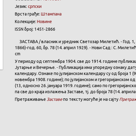
Језик:
српски
Врста грађе:
Штампана
Колекције:
Новине
ISSN број: 1451-2866
ЗАСТАВА
/
власник
и
уредник
Светозар
Милетић
. - Год. 1,
1866)-год. 60,
бр
. 78 (14.
април
1929). -
Нови
Сад : С.
Милети
cm
У
периоду
од
септембра
1904. све
до
1914.
године
публика
Јутарње
и
Вечерње
. -
Публикација
има
упоредну
ознаку
дат
календару
.
Ознаке по јулијанском календару су од броја 1 (9
новембра 1908. године); по јулијанском и грегоријанском од 
(13, односно 26. јануара 1919. године); само по грегоријанс
па све до краја излажења Заставе,
тј.
до броја 78 (14. априла
Претраживање
Заставе
по тексту могуће је на сајту
Претраж