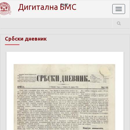
Дигитална БМС
ЋИР
Toggl
naviga
Србски дневник