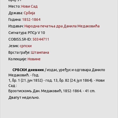
Место:
Нови Сад
Држава:
Србија
Година:
1852-1864
Издавач:
Народна печатња дра Данила Медаковића
Сигнатура: РПСр V 10
COBISS.SR-ID:
50344711
Језик:
српски
Врста грађе:
Штампана
Колекције:
Новине
СРБСКИ
дневник
/
издає
,
уређує
и
одговара
Данило
Медаковић
. - Год.
1,
бр
. 1 (21. јун 1852) - год. 13,
бр
. 82 (24. јул 1864). -
Нови
Сад :
Брзотискомъ
Дан.
Медаковић
, 1852-1864. - 41 cm.
Двапут
недељно
.