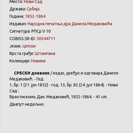
Место:
Нови Сад
Држава:
Србија
Година:
1852-1864
Издавач:
Народна печатња дра Данила Медаковића
Сигнатура: РПСр V 10
COBISS.SR-ID:
50344711
Језик:
српски
Врста грађе:
Штампана
Колекције:
Новине
СРБСКИ
дневник
/
издає
,
уређує
и
одговара
Данило
Медаковић
. - Год.
1,
бр
. 1 (21. јун 1852) - год. 13,
бр
. 82 (24. јул 1864). -
Нови
Сад :
Брзотискомъ
Дан.
Медаковић
, 1852-1864. - 41 cm.
Двапут
недељно
.