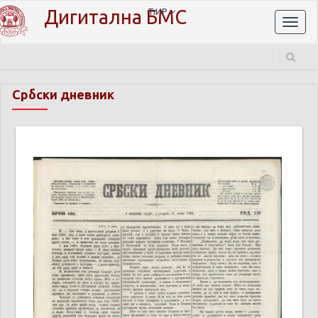
Дигитална БМС
ЋИР
Toggl
naviga
Србски дневник