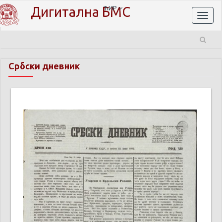
Дигитална БМС
ЋИР
Toggl
naviga
Србски дневник