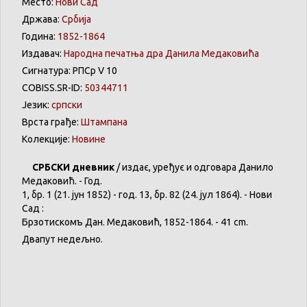
Место:
Нови Сад
Држава:
Србија
Година:
1852-1864
Издавач:
Народна печатња дра Данила Медаковића
Сигнатура: РПСр V 10
COBISS.SR-ID:
50344711
Језик:
српски
Врста грађе:
Штампана
Колекције:
Новине
СРБСКИ
дневник
/
издає
,
уређує
и
одговара
Данило
Медаковић
. - Год.
1,
бр
. 1 (21. јун 1852) - год. 13,
бр
. 82 (24. јул 1864). -
Нови
Сад :
Брзотискомъ
Дан.
Медаковић
, 1852-1864. - 41 cm.
Двапут
недељно
.