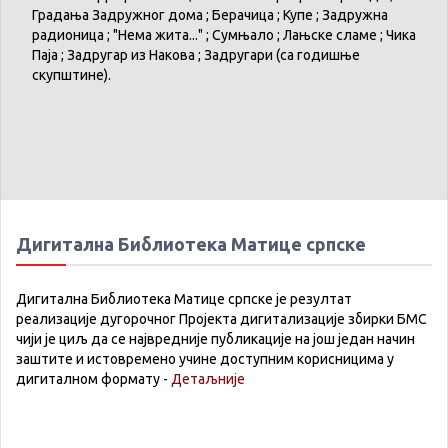
Градања
Задружног
дома
;
Берачица
;
Купе
;
Задружна
радионица
; "
Нема
жита
..." ;
Сумњало
;
Лањске
сламе
;
Чика
Паја
;
Задругар
из
Накова
;
Задругари
(
са
годишње
скупштине
).
Дигитална Библиотека Матице српске
Дигитална Библиотека Матице српске је резултат
реализације дугорочног Пројекта дигитализације збирки БМС
чији је циљ да се највредније публикације на још један начин
заштите и истовремено учине доступним корисницима у
дигиталном формату -
Детаљније