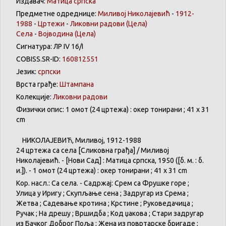
Издавач:
Матица српска
Предметне одреднице:
Миливој Николајевић
-
1912-
1988
-
Цртежи
-
Ликовни радови
(Цела)
Села
-
Војводина
(Цела)
Сигнатура: ЛР IV 16/I
COBISS.SR-ID:
160812551
Језик:
српски
Врста грађе:
Штампана
Колекције:
Ликовни радови
Физички опис: 1 омот (24 цртежа) : окер тонирани ; 41 x 31
cm
НИКОЛАЈЕВИЋ
,
Миливој
, 1912-1988
24
цртежа
са
села
[
Сликовна
грађа
] /
Миливој
Николајевић
. - [
Нови
Сад] :
Матица
српска
, 1950 ([б. м. : б.
и.]). - 1
омот
(24
цртежа
) :
окер
тонирани
; 41 x 31 cm
Кор.
насл
.:
Са
села
. -
Садржај
:
Срем
са
Фрушке
горе
;
Улица
у
Иригу
;
Скупљање
сена
;
Задругар
из
Срема
;
Жетва
;
Садевање
кротина
;
Крстине
;
Руковедачица
;
Ручак
;
На
дрешу
;
Вршидба
; Код
џакова
;
Стари
задругар
из
Бачког
Доброг
Поља
;
Жена
из
повртарске
бригаде
;