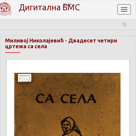
Дигитална БМС
ЋИР
Toggl
naviga
Миливој Николајевић
-
Двадесет четири
цртежа са села