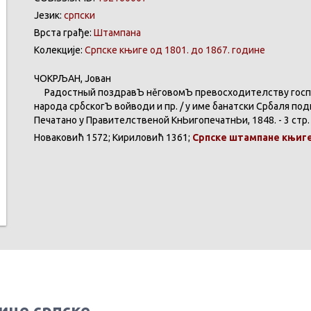
Језик:
српски
Врста грађе:
Штампана
Колекције:
Српске књиге од 1801. до 1867. године
ЧОКРЉАН
,
Јован
Радостный
поздравЪ
нěговомЪ
превосходителству
гос
народа
србскогЪ
войводи
и
пр
. / у име
банатски
Србаля
под
Печатано
у
Правителственой
КнЬигопечатнЬи
, 1848. - 3 стр.
Новаковић
1572;
Кириловић
1361;
Српске
штампане
књиг
ице српске