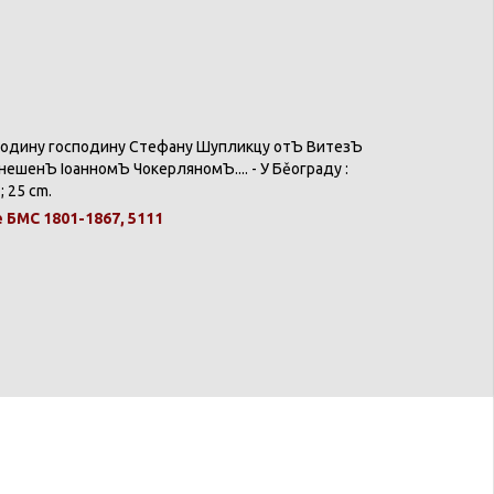
подину
господину
Стефану
Шупликцу
отЪ
ВитезЪ
нешенЪ
ІоанномЪ
ЧокерляномЪ
.... - У
Бěограду
:
 ; 25 cm.
е
БМС 1801-1867, 5111