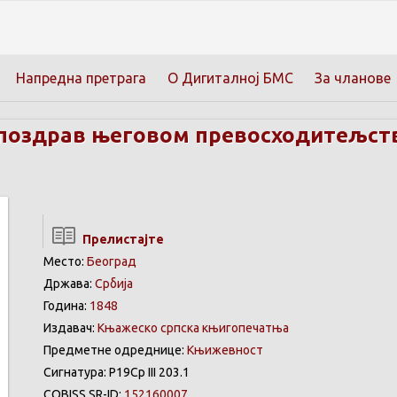
Напредна претрага
О Дигиталној БМС
За чланове
поздрав његовом превосходитељст
Прелистајте
Место:
Београд
Држава:
Србија
Година:
1848
Издавач:
Књажеско српска књигопечатња
Предметне одреднице:
Књижевност
Сигнатура: Р19Ср III 203.1
COBISS.SR-ID:
152160007