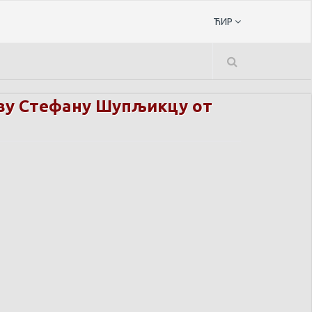
ЋИР
ву Стефану Шупљикцу от