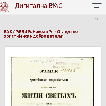
Дигитална БМС
ЋИР
Toggl
naviga
ВУКИЋЕВИЋ, Никола Ђ.
-
Огледало
христијанске добродетељи