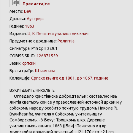
Прелистајте
Место:
Беч
Држава:
Аустрија
Година:
1863
Издавач:
Ц. К. Печатња училиштних књиг
Предметне одреднице:
Религија
Сигнатура: Р19Ср II 229.1
COBISS.SR-ID:
126871559
Језик:
српски
Врста грађе:
Штампана
Колекције:
Српске књиге од 1801. до 1867. године
ВУКИЋЕВИЋ
,
Никола
Ђ.
Огледало
христіянске
добродѣтельи
:
саставлѣно
изь
Житія
светыхъ
кои
се
у
православной
источной
цркви
и у
србскомъ
народу
особито
почитую
трудомъ
Николе
Ђ.
Вукићевића
,
учителя
у
Србскомъ
учительишту
Сомборскомъ
. - У
Бечу
:
Трошкомь
ц.кр.
Дирекціе
училиштныхъ
кньига
, 1863 ([Беч] :
Печатано
у ц.кр.
дворской
и
државной
печатньи
). - [2], 170 стр. ; 21 cm.