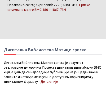
Новаковић
2619?;
Кириловић
2228;
КНБС
411;
Српске
штампане
књиге
БМС 1801-1867, 734
.
Дигитална Библиотека Матице српске
Дигитална Библиотека Матице српске је резултат
реализације дугорочног Пројекта дигитализације збирки БМС
чији је циљ да се највредније публикације на још један начин
заштите и истовремено учине доступним корисницима у
дигиталном формату -
Детаљније