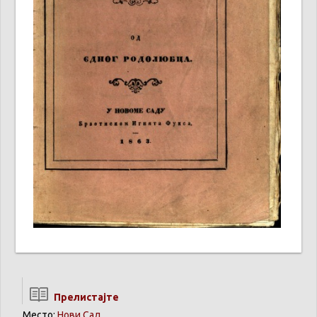
Прелистајте
Место:
Нови Сад