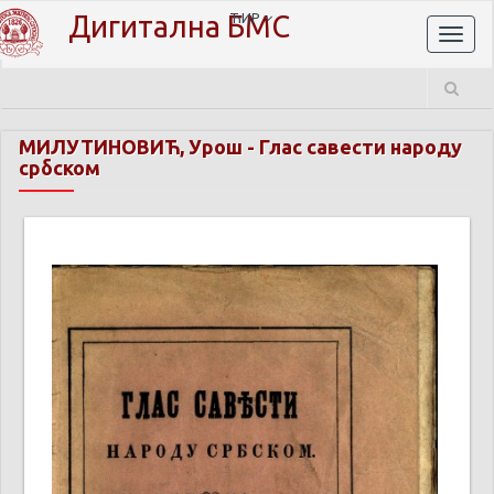
Дигитална БМС
ЋИР
Toggl
naviga
МИЛУТИНОВИЋ, Урош
-
Глас савести народу
србском