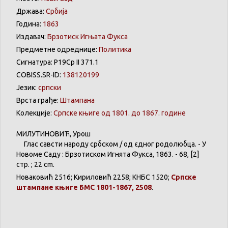
Држава:
Србија
Година:
1863
Издавач:
Брзотиск Игњата Фукса
Предметне одреднице:
Политика
Сигнатура: Р19Ср II 371.1
COBISS.SR-ID:
138120199
Језик:
српски
Врста грађе:
Штампана
Колекције:
Српске књиге од 1801. до 1867. године
МИЛУТИНОВИЋ
,
Урош
Глас
савѣсти
народу
србском
/
од
єдног
родолюбца
. - У
Новоме
Саду
:
Брзотиском
Игнята
Фукса
, 1863. - 68, [2]
стр. ; 22 cm.
Новаковић
2516;
Кириловић
2258;
КНБС
1520;
Српске
штампане
књиге
БМС 1801-1867, 2508
.