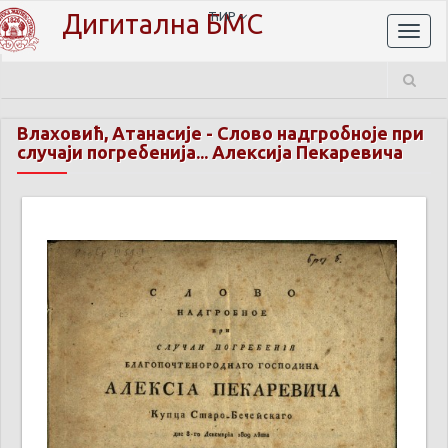
Дигитална БМС
ЋИР
Toggl
naviga
Влаховић, Атанасије
-
Слово надгробноје при
случаји погребенија... Алексија Пекаревича