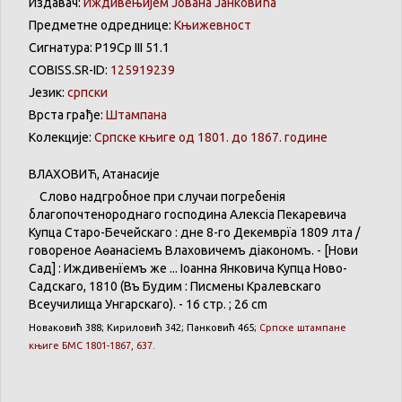
Издавач:
Иждивењијем Јована Јанковића
Предметне одреднице:
Књижевност
Сигнатура: Р19Ср III 51.1
COBISS.SR-ID:
125919239
Језик:
српски
Врста грађе:
Штампана
Колекције:
Српске књиге од 1801. до 1867. године
ВЛАХОВИЋ
,
Атанасије
Слово
надгробное
при
случаи
погребенія
благопочтенороднаго
господина
Алексіа
Пекаревича
Купца
Старо-Бечейскаго
: дне
8-го
Декемврїа
1809
лѣта
/
говореное
Аөанасіемъ
Влаховичемъ
діакономъ
. - [
Нови
Сад] :
Иждивенїемъ
же
...
Іоанна
Янковича
Купца
Ново-
Садскаго
, 1810 (
Въ
Будимѣ
:
Писмены
Кралевскаго
Всеучилища
Унгарскаго
). - 16 стр. ; 26 cm
Новаковић
388;
Кириловић
342;
Панковић
465;
Српске
штампане
књиге
БМС 1801-1867, 637.