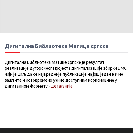
Дигитална Библиотека Матице српске
Дигитална Библиотека Матице српске је резултат
реализације дугорочног Пројекта дигитализације збирки БМС
чији је циљ да се највредније публикације на још један начин
заштите и истовремено учине доступним корисницима у
дигиталном формату -
Детаљније