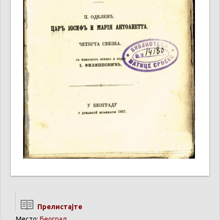
Прелистајте
Место:
Београд