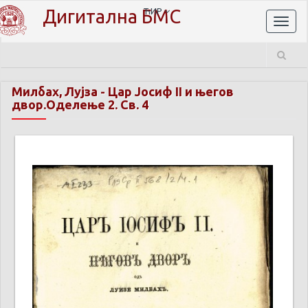
Дигитална БМС
ЋИР
Toggl
naviga
Милбах, Лујза
-
Цар Јосиф II и његов
двор.Оделење 2. Св. 4