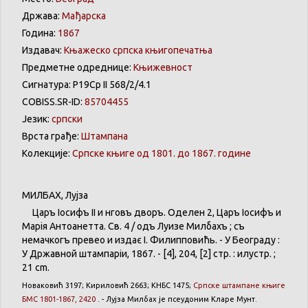
Држава:
Мађарска
Година:
1867
Издавач:
Књажеско српска књигопечатња
Предметне одреднице:
Књижевност
Сигнатура: Р19Ср II 568/2/4.1
COBISS.SR-ID:
85704455
Језик:
српски
Врста грађе:
Штампана
Колекције:
Српске књиге од 1801. до 1867. године
МИЛБАХ
,
Лујза
Царъ
Іосифъ
II и
нѣговъ
дворъ
.
Оделенѣ
2,
Царъ
Іосифъ
и
Марія
Антоанетта
.
Св
. 4 / одъ
Луизе
Милбахъ
;
съ
немачкогъ
превео
и
издає
І.
Филипповићь
. - У
Београду
:
У
Државной
штампаріи
, 1867. - [4], 204, [2] стр. :
илустр
. ;
21 cm.
Новаковић
3197;
Кириловић
2663;
КНБС
1475;
Српске
штампане
књиге
БМС 1801-1867, 2420
. -
Лујза
Милбах
је
псеудоним
Кларе
Мунт
.