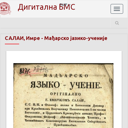
Дигитална БМС
ЋИР
Toggl
naviga
САЛАИ, Имре
-
Мађарско јазико-ученије