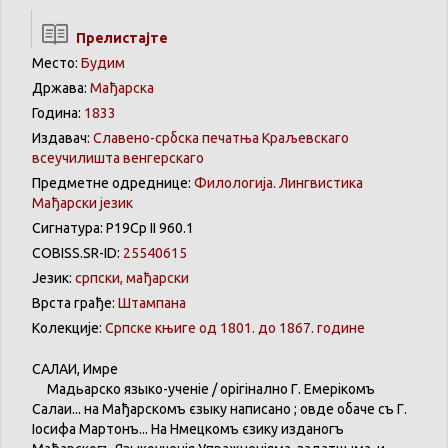
Прелистајте
Место:
Будим
Држава:
Мађарска
Година:
1833
Издавач:
Славено-србска печатња Краљевскаго
всеучилишта венгерскаго
Предметне одреднице:
Филологија. Лингвистика
Мађарски језик
Сигнатура: Р19Ср II 960.1
COBISS.SR-ID:
25540615
Језик:
српски, мађарски
Врста грађе:
Штампана
Колекције:
Српске књиге од 1801. до 1867. године
САЛАИ, Имре
Мадьарско языко-ученіе / орігінално Г. Емерікомъ
Салаи... на Мађарскомъ єзыку написано ; овде обаче съ Г.
Іосифа Мартонъ... На Нѣмецкомъ єзику изданогъ