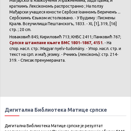
Мађарскогъ Языкоученія Упражненіяма, задатцыма, и
краткимъ Лексікономъ распространѣно ; На ползу
Мађарски учащеся юности Сербске Іоанномъ Беричемъ ...
Сербскимъ Єзыком истолковано. - У Будиму : Писмены
Кралѣв. Всеучилища Пештанскогъ, 1833. - XI, [1], 319, [16]
стр. ; 20 cm.
Новаковић 845; Кириловић 713; КНБС 2411; Панковић 767;
Српске штампане књиге БМС 1801-1867, 4151
. - На
спор. насл. стр.: Magyar nyelv-tudomány. - Упор. насл. стр. и
текст на срп. и мађ. језику. - Рѣчникъ (лексіконъ): стр. 214-
319. - Списак пренумераната.
Дигитална Библиотека Матице српске
Дигитална Библиотека Матице српске је резултат