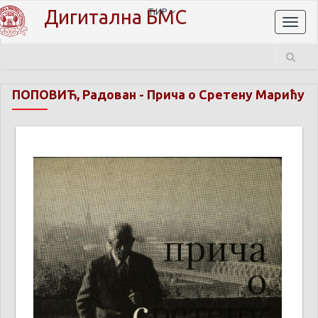
Дигитална БМС
ЋИР
Toggl
naviga
ПОПОВИЋ, Радован
-
Прича о Сретену Марићу