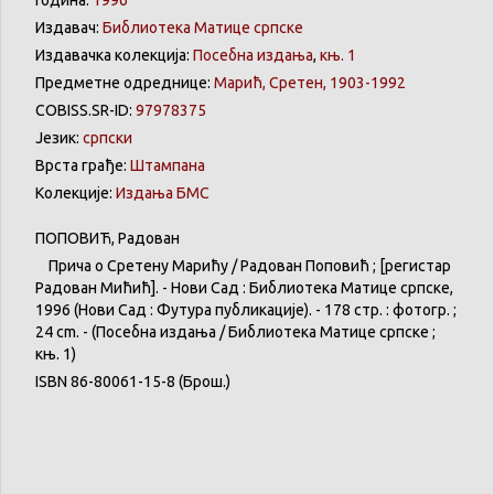
Издавач:
Библиотека Матице српске
Издавачка колекција:
Посебна издања
,
књ. 1
Предметне одреднице:
Марић, Сретен, 1903-1992
COBISS.SR-ID:
97978375
Језик:
српски
Врста грађе:
Штампана
Колекције:
Издања БМС
ПОПОВИЋ, Радован
Прича о Сретену Марићу / Радован Поповић ; [регистар
Радован Мићић]. - Нови Сад : Библиотека Матице српске,
1996 (Нови Сад : Футура публикације). - 178 стр. : фотогр. ;
24 cm. - (Посебна издања / Библиотека Матице српске ;
књ. 1)
ISBN 86-80061-15-8 (Брош.)