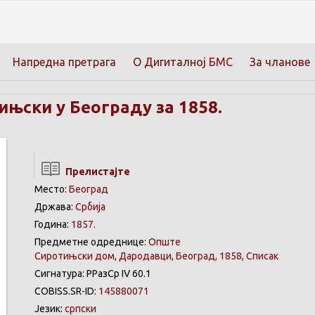
Напредна претрага
О Дигиталној БМС
За чланове
њски у Београду за 1858.
Прелистајте
Место:
Београд
Држава:
Србија
Година:
1857.
Предметне одреднице:
Oпште
Сиротињски дом, Дародавци, Београд, 1858, Списак
Сигнатура: РРазСр IV 60.1
COBISS.SR-ID:
145880071
Језик:
српски