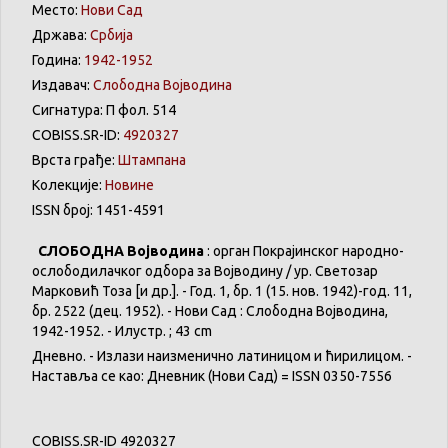
Место:
Нови Сад
Држава:
Србија
Година:
1942-1952
Издавач:
Слободна Војводина
Сигнатура: П фол. 514
COBISS.SR-ID:
4920327
Врста грађе:
Штампана
Колекције:
Новине
ISSN број: 1451-4591
СЛОБОДНА Војводина
: орган Покрајинског народно-
ослободилачког одбора за Војводину / ур. Светозар
Марковић Тоза [и др.]. - Год. 1, бр. 1 (15. нов. 1942)-год. 11,
бр. 2522 (дец. 1952). - Нови Сад : Слободна Војводина,
1942-1952. - Илустр. ; 43 cm
Дневно. - Излази наизменично латиницом и ћирилицом. -
Наставља се као: Дневник (Нови Сад) = ISSN 0350-7556
COBISS.SR-ID 4920327