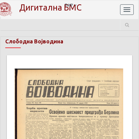
Дигитална БМС
ЋИР
Toggl
naviga
Слободна Војводина