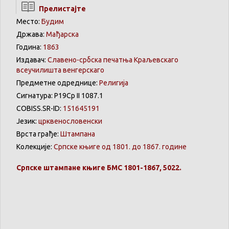
Прелистајте
Место:
Будим
Држава:
Мађарска
Година:
1863
Издавач:
Славено-србска печатња Краљевскаго
всеучилишта венгерскаго
Предметне одреднице:
Религија
Сигнатура: Р19Ср II 1087.1
COBISS.SR-ID:
151645191
Језик:
црквенословенски
Врста грађе:
Штампана
Колекције:
Српске књиге од 1801. до 1867. године
Српске штампане књиге БМС 1801-1867, 5022.