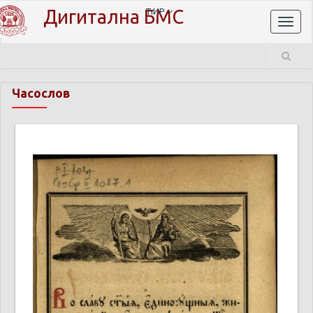
Дигитална БМС
ЋИР
Toggl
naviga
Часослов