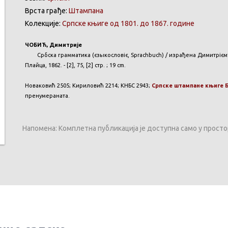
Врста грађе:
Штампана
Колекције:
Српске књиге од 1801. до 1867. године
ЧОБИЋ, Димитрије
Србска грамматика (єзыкословіє, Sprachbuch) / израђена Димитріємъ Ч
Плайца, 1862. - [2], 75, [2] стр. ; 19 cm.
Новаковић 2505; Кириловић 2214; КНБС 2943;
Српске штампане књиге БМ
пренумераната.
Напомена: Комплетна публикација је доступна само у прост