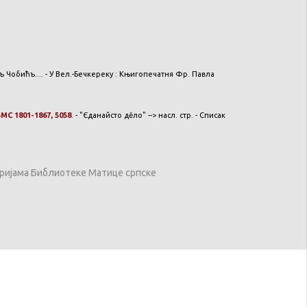
обићъ.... - У Вел.-Бечкереку : Књигопечатня Фр. Павла
С 1801-1867, 5058
. - "Єданайсто дěло" --> насл. стр. - Списак
оријама Библиотеке Матице српске