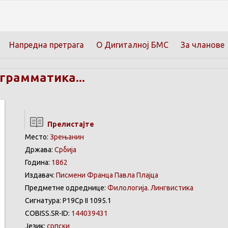
Напредна претрага
О Дигиталној БМС
За чланове
грамматика...
Прелистајте
Место:
Зрењанин
Држава:
Србија
Година:
1862
Издавач:
Писмени Франца Павла Плајца
Предметне одреднице:
Филологија. Лингвистика
Сигнатура: Р19Ср II 1095.1
COBISS.SR-ID:
144039431
Језик:
српски