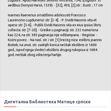
Lugduni : Apud Hæredes Simonis Vincentii, 1542 (Lugduni : In
aedibus Dionysii Harsii, 1539). - [32], 430, [2] str. : ilustr. ; 17 cm
Ioannes Raenerius ornatißimo adolesceti Francisco
Laurencino Lugdunensi: str. [2-4]. - P. Ovidii Nasonis vita et
opera: str. [5-6]. - Publii Ovidii Nasonis vita ex eius ipsius libris
collecta: str. [7-20]. - Greške u paginaciji: str. 232 numerisna
kao 224, na str. 383 paginacija nije odštampana. - Registar. -
Kožni povez. - Na nasl. str. i str. [1] trećeg niza: exlibris joannis
Boitek; na unut. str. zadnjih korica nečitak ekslibris iz 1600
god., ispod njega sledeći ekslibris drugog rukopisa iz 1684.
god. nečitak zbog oštećenja hartije.
Дигитална Библиотека Матице српске