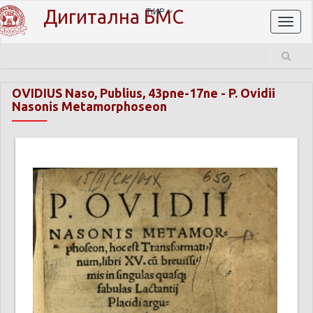
Дигитална БМС
ЋИР
Toggl
naviga
OVIDIUS Naso, Publius, 43pne-17ne
-
P. Ovidii
Nasonis Metamorphoseon