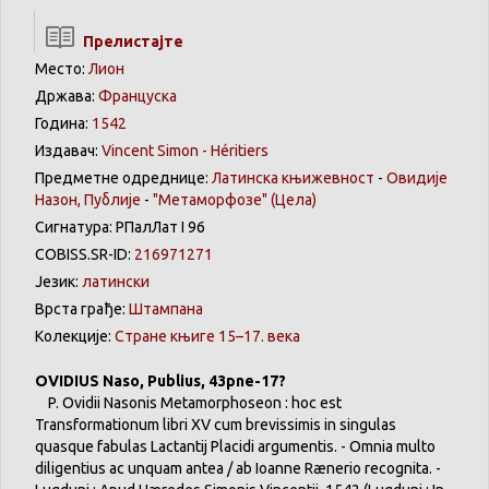
Прелистајте
Место:
Лион
Држава:
Француска
Година:
1542
Издавач:
Vincent Simon - Héritiers
Предметне одреднице:
Латинска књижевност
-
Овидије
Назон, Публије
-
"Метаморфозе"
(Цела)
Сигнатура: РПалЛат I 96
COBISS.SR-ID:
216971271
Језик:
латински
Врста грађе:
Штампана
Колекције:
Стране књиге 15–17. века
OVIDIUS Naso, Publius, 43pne-17?
P. Ovidii Nasonis Metamorphoseon : hoc est
Transformationum libri XV cum brevissimis in singulas
quasque fabulas Lactantij Placidi argumentis. - Omnia multo
diligentius ac unquam antea / ab Ioanne Rænerio recognita. -