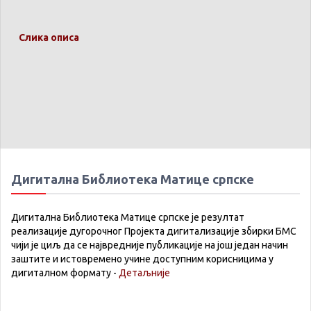
Слика описа
Дигитална Библиотека Матице српске
Дигитална Библиотека Матице српске је резултат
реализације дугорочног Пројекта дигитализације збирки БМС
чији је циљ да се највредније публикације на још један начин
заштите и истовремено учине доступним корисницима у
дигиталном формату -
Детаљније