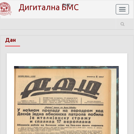
Дигитална БМС
ЋИР
Toggl
naviga
Дан