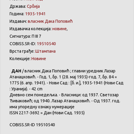
Држава:
Србија
Година:
1935-1941
Издавач:
власник Дака Поповић
Издавачка колекција:
новине
,
Сигнатура: П III 7
COBISS.SR-ID:
19510540
Врста грађе:
Штампана
Колекције:
Новине
ДАН
/ власник Дака Поповић ; главни уредник Лазар
Атанацковић. - Год. 1, бр. 1 (28. мај 1935)-год. 7, бр. 84 =
1775 (6. апр. 1941). - Нови Сад : [б. и.], 1935-1941 (Нови Сад
: Уранија). - 42 cm
Дневно сем понедељка. - Власници: од 1937. Светозар
Ђиваковић; од 1940. Лазар Атанацковић. - Од 1937. год.
има упоредну ознаку нумерације
ISSN 2217-3692 = Дан (Нови Сад. 1935)
COBISS.SR-ID 19510540