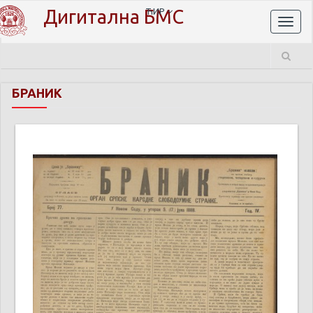
Дигитална БМС
ЋИР
Toggl
naviga
БРАНИК