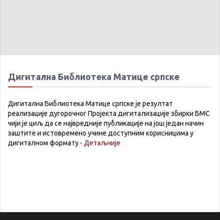
Дигитална Библиотека Матице српске
Дигитална Библиотека Матице српске је резултат
реализације дугорочног Пројекта дигитализације збирки БМС
чији је циљ да се највредније публикације на још један начин
заштите и истовремено учине доступним корисницима у
дигиталном формату -
Детаљније