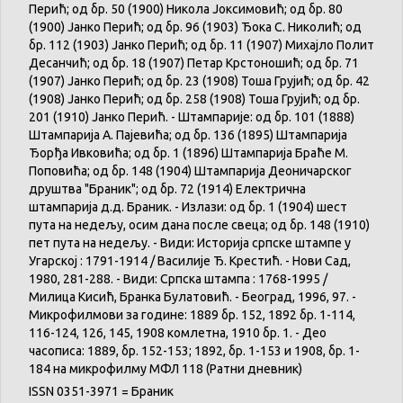
Перић; од бр. 50 (1900) Никола Јоксимовић; од бр. 80
(1900) Јанко Перић; од бр. 96 (1903) Ђока С. Николић; од
бр. 112 (1903) Јанко Перић; од бр. 11 (1907) Михајло Полит
Десанчић; од бр. 18 (1907) Петар Крстоношић; од бр. 71
(1907) Јанко Перић; од бр. 23 (1908) Тоша Грујић; од бр. 42
(1908) Јанко Перић; од бр. 258 (1908) Тоша Грујић; од бр.
201 (1910) Јанко Перић. - Штампарије: од бр. 101 (1888)
Штампарија А. Пајевића; од бр. 136 (1895) Штампарија
Ђорђа Ивковића; од бр. 1 (1896) Штампарија Браће М.
Поповића; од бр. 148 (1904) Штампарија Деоничарског
друштва "Браник"; од бр. 72 (1914) Електрична
штампарија д.д. Браник. - Излази: од бр. 1 (1904) шест
пута на недељу, осим дана после свеца; од бр. 148 (1910)
пет пута на недељу. - Види: Историја српске штампе у
Угарској : 1791-1914 / Василије Ђ. Крестић. - Нови Сад,
1980, 281-288. - Види: Српска штампа : 1768-1995 /
Милица Кисић, Бранка Булатовић. - Београд, 1996, 97. -
Микрофилмови за године: 1889 бр. 152, 1892 бр. 1-114,
116-124, 126, 145, 1908 комлетна, 1910 бр. 1. - Део
часописа: 1889, бр. 152-153; 1892, бр. 1-153 и 1908, бр. 1-
184 на микрофилму МФЛ 118 (Ратни дневник)
ISSN 0351-3971 = Браник