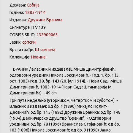
Држава:
Србија
Година:
1885-1914
Издавач:
Дружина Браника
Сигнатура: П V 139
COBISS.SR-ID:
132909063
Језик:
српски
Врста грађе:
Штампана
Колекције:
Новине
БРАНИК / власник и издавалац Миша Димитријевић ;
одговорни уредник Никола Јоксимовић. - Год. 1, бр. 1 (5.
окт. 1885)-год. 30, бр. 143 (20. јул 1914). - Нови Сад : Миша
Димитријевић, 1885-1914 (Нови Сад : Штампарија М.
Димитријевића). - 49 cm
Три пута недељно (уторником, четвртком и суботом). -
Власник и издавач: од бр. 1 (1890) Михајло Полит-
Десанчић; од бр. 115 (1892) Дружина Браника; од бр. 148
(1904) Деоничарско друштво "Браник". - Одговорни
уредници: од бр. 78 (1896) Бранислав Стојановић; од бр.
103 (1896) Никола Јоксимовић; од бр. 9 (1898) Јанко