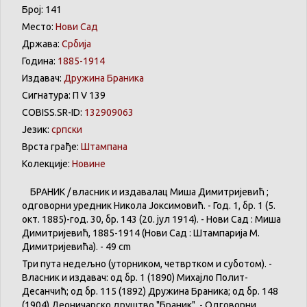
Број: 141
Место:
Нови Сад
Држава:
Србија
Година:
1885-1914
Издавач:
Дружина Браника
Сигнатура: П V 139
COBISS.SR-ID:
132909063
Језик:
српски
Врста грађе:
Штампана
Колекције:
Новине
БРАНИК / власник и издавалац Миша Димитријевић ;
одговорни уредник Никола Јоксимовић. - Год. 1, бр. 1 (5.
окт. 1885)-год. 30, бр. 143 (20. јул 1914). - Нови Сад : Миша
Димитријевић, 1885-1914 (Нови Сад : Штампарија М.
Димитријевића). - 49 cm
Три пута недељно (уторником, четвртком и суботом). -
Власник и издавач: од бр. 1 (1890) Михајло Полит-
Десанчић; од бр. 115 (1892) Дружина Браника; од бр. 148
(1904) Деоничарско друштво "Браник". - Одговорни