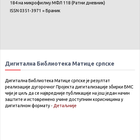
184 на микрофилму МФЛ 118 (Ратни дневник)
ISSN 0351-3971 = Браник
Дигитална Библиотека Матице српске
Дигитална Библиотека Матице српске је резултат
реализације дугорочног Пројекта дигитализације збирки БМС
чији је циљ да се највредније публикације на још један начин
заштите и истовремено учине доступним корисницима у
дигиталном формату -
Детаљније