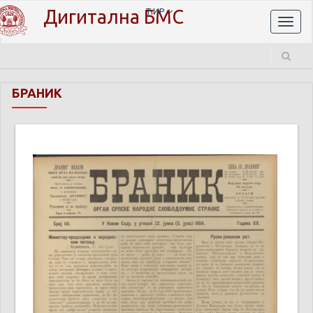
Дигитална БМС
ЋИР
Toggl
naviga
БРАНИК