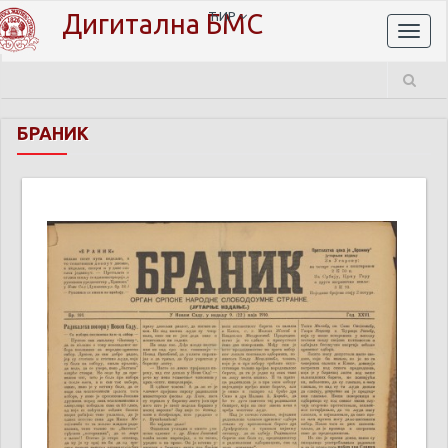
Дигитална БМС
ЋИР
Toggl
naviga
БРАНИК