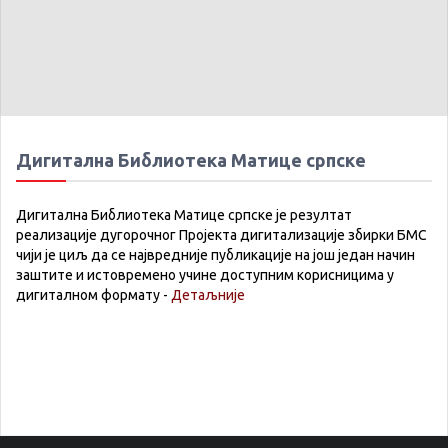
Дигитална Библиотека Матице српске
Дигитална Библиотека Матице српске је резултат
реализације дугорочног Пројекта дигитализације збирки БМС
чији је циљ да се највредније публикације на још један начин
заштите и истовремено учине доступним корисницима у
дигиталном формату -
Детаљније