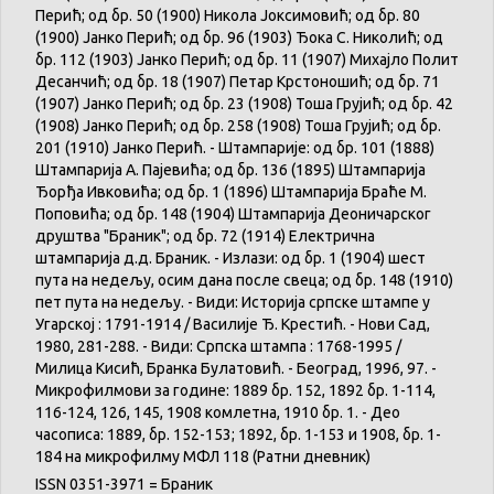
Перић; од бр. 50 (1900) Никола Јоксимовић; од бр. 80
(1900) Јанко Перић; од бр. 96 (1903) Ђока С. Николић; од
бр. 112 (1903) Јанко Перић; од бр. 11 (1907) Михајло Полит
Десанчић; од бр. 18 (1907) Петар Крстоношић; од бр. 71
(1907) Јанко Перић; од бр. 23 (1908) Тоша Грујић; од бр. 42
(1908) Јанко Перић; од бр. 258 (1908) Тоша Грујић; од бр.
201 (1910) Јанко Перић. - Штампарије: од бр. 101 (1888)
Штампарија А. Пајевића; од бр. 136 (1895) Штампарија
Ђорђа Ивковића; од бр. 1 (1896) Штампарија Браће М.
Поповића; од бр. 148 (1904) Штампарија Деоничарског
друштва "Браник"; од бр. 72 (1914) Електрична
штампарија д.д. Браник. - Излази: од бр. 1 (1904) шест
пута на недељу, осим дана после свеца; од бр. 148 (1910)
пет пута на недељу. - Види: Историја српске штампе у
Угарској : 1791-1914 / Василије Ђ. Крестић. - Нови Сад,
1980, 281-288. - Види: Српска штампа : 1768-1995 /
Милица Кисић, Бранка Булатовић. - Београд, 1996, 97. -
Микрофилмови за године: 1889 бр. 152, 1892 бр. 1-114,
116-124, 126, 145, 1908 комлетна, 1910 бр. 1. - Део
часописа: 1889, бр. 152-153; 1892, бр. 1-153 и 1908, бр. 1-
184 на микрофилму МФЛ 118 (Ратни дневник)
ISSN 0351-3971 = Браник