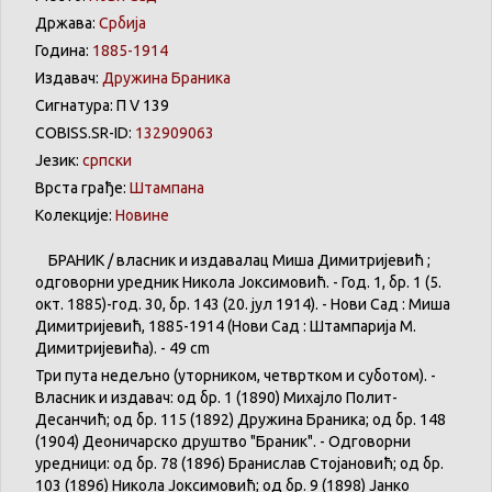
Држава:
Србија
Година:
1885-1914
Издавач:
Дружина Браника
Сигнатура: П V 139
COBISS.SR-ID:
132909063
Језик:
српски
Врста грађе:
Штампана
Колекције:
Новине
БРАНИК / власник и издавалац Миша Димитријевић ;
одговорни уредник Никола Јоксимовић. - Год. 1, бр. 1 (5.
окт. 1885)-год. 30, бр. 143 (20. јул 1914). - Нови Сад : Миша
Димитријевић, 1885-1914 (Нови Сад : Штампарија М.
Димитријевића). - 49 cm
Три пута недељно (уторником, четвртком и суботом). -
Власник и издавач: од бр. 1 (1890) Михајло Полит-
Десанчић; од бр. 115 (1892) Дружина Браника; од бр. 148
(1904) Деоничарско друштво "Браник". - Одговорни
уредници: од бр. 78 (1896) Бранислав Стојановић; од бр.
103 (1896) Никола Јоксимовић; од бр. 9 (1898) Јанко