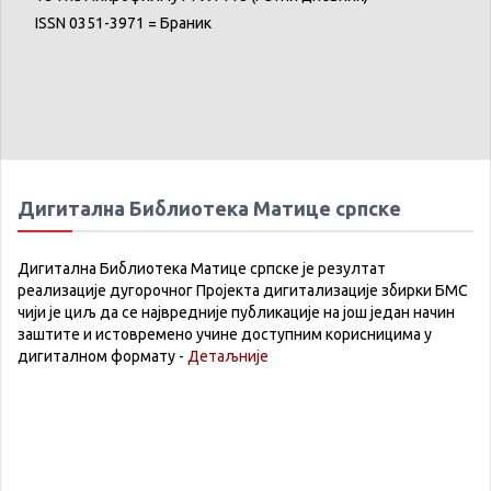
ISSN 0351-3971 = Браник
Дигитална Библиотека Матице српске
Дигитална Библиотека Матице српске је резултат
реализације дугорочног Пројекта дигитализације збирки БМС
чији је циљ да се највредније публикације на још један начин
заштите и истовремено учине доступним корисницима у
дигиталном формату -
Детаљније