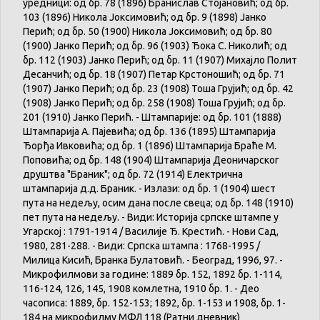
уредници: од бр. 78 (1896) Бранислав Стојановић; од бр.
103 (1896) Никола Јоксимовић; од бр. 9 (1898) Јанко
Перић; од бр. 50 (1900) Никола Јоксимовић; од бр. 80
(1900) Јанко Перић; од бр. 96 (1903) Ђока С. Николић; од
бр. 112 (1903) Јанко Перић; од бр. 11 (1907) Михајло Полит
Десанчић; од бр. 18 (1907) Петар Крстоношић; од бр. 71
(1907) Јанко Перић; од бр. 23 (1908) Тоша Грујић; од бр. 42
(1908) Јанко Перић; од бр. 258 (1908) Тоша Грујић; од бр.
201 (1910) Јанко Перић. - Штампарије: од бр. 101 (1888)
Штампарија А. Пајевића; од бр. 136 (1895) Штампарија
Ђорђа Ивковића; од бр. 1 (1896) Штампарија Браће М.
Поповића; од бр. 148 (1904) Штампарија Деоничарског
друштва "Браник"; од бр. 72 (1914) Електрична
штампарија д.д. Браник. - Излази: од бр. 1 (1904) шест
пута на недељу, осим дана после свеца; од бр. 148 (1910)
пет пута на недељу. - Види: Историја српске штампе у
Угарској : 1791-1914 / Василије Ђ. Крестић. - Нови Сад,
1980, 281-288. - Види: Српска штампа : 1768-1995 /
Милица Кисић, Бранка Булатовић. - Београд, 1996, 97. -
Микрофилмови за године: 1889 бр. 152, 1892 бр. 1-114,
116-124, 126, 145, 1908 комлетна, 1910 бр. 1. - Део
часописа: 1889, бр. 152-153; 1892, бр. 1-153 и 1908, бр. 1-
184 на микрофилму МФЛ 118 (Ратни дневник)