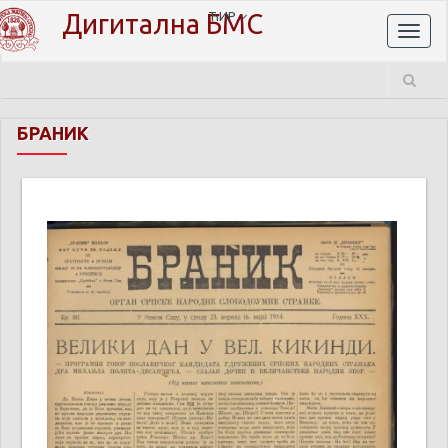
Дигитална БМС
ЋИР
Toggl
naviga
БРАНИК