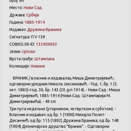
Број: 80
Место:
Нови Сад
Држава:
Србија
Година:
1885-1914
Издавач:
Дружина Браника
Сигнатура: П V 139
COBISS.SR-ID:
132909063
Језик:
српски
Врста грађе:
Штампана
Колекције:
Новине
БРАНИК / власник и издавалац Миша Димитријевић ;
одговорни уредник Никола Јоксимовић. - Год. 1, бр. 1 (5.
окт. 1885)-год. 30, бр. 143 (20. јул 1914). - Нови Сад : Миша
Димитријевић, 1885-1914 (Нови Сад : Штампарија М.
Димитријевића). - 49 cm
Три пута недељно (уторником, четвртком и суботом). -
Власник и издавач: од бр. 1 (1890) Михајло Полит-
Десанчић; од бр. 115 (1892) Дружина Браника; од бр. 148
(1904) Деоничарско друштво "Браник". - Одговорни