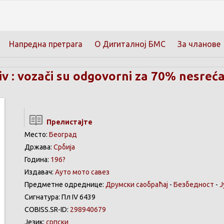
Напредна претрага
О Дигиталној БМС
За чланове
iv : vozači su odgovorni za 70% nesreć
Прелистајте
Место:
Београд
Држава:
Србија
Година:
196?
Издавач:
Ауто мото савез
Предметне одреднице:
Друмски саобраћај
-
Безбедност
-
Ј
Сигнатура: Пл IV 6439
COBISS.SR-ID:
298940679
Језик:
српски