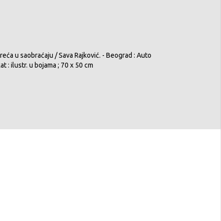
eća u saobraćaju / Sava Rajković. - Beograd : Auto
t : ilustr. u bojama ; 70 x 50 cm