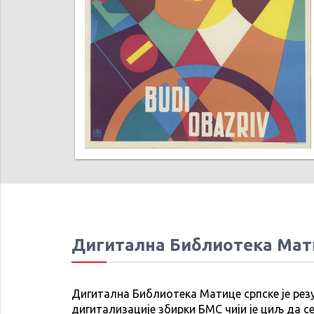
Дигитална Библиотека Мат
Дигитална Библиотека Матице српске је рез
дигитализације збирки БМС чији је циљ да се