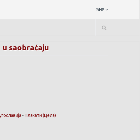
ЋИР
a u saobraćaju
угославија
-
Плакати
(Цела)