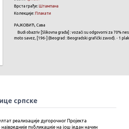
Врста грађе:
Штампана
Колекције:
Плакати
РАЈКОВИЋ, Сава
Budi obazriv [Slikovna građa] : vozači su odgovorni za 70% nesr
moto savez, [196-] (Beograd : Beogradski grafički zavod). - 1 plaka
ице српске
ултат реализације дугорочног Пројекта
 највредније публикације на још један начин