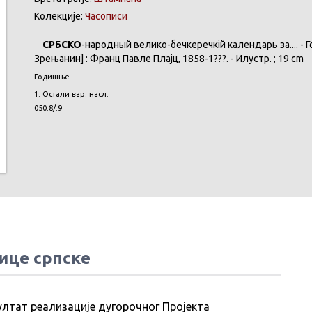
Колекције:
Часописи
СРБСКО
-народный велико-бечкеречкій календарь за.... - Год.
Зрењанин] : Франц Павле Плајц, 1858-1???. - Илустр. ; 19 cm
Годишње.
1. Остали вар. насл.
050.8/.9
ице српске
ултат реализације дугорочног Пројекта