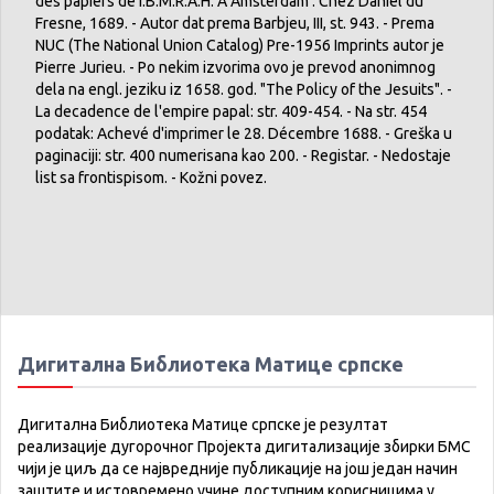
des papiers de I.B.M.R.A.H. A Amsterdam : Chez Daniel du
Fresne, 1689. - Autor dat prema Barbjeu, III, st. 943. - Prema
NUC (The National Union Catalog) Pre-1956 Imprints autor je
Pierre Jurieu. - Po nekim izvorima ovo je prevod anonimnog
dela na engl. jeziku iz 1658. god. "The Policy of the Jesuits". -
La decadence de l'empire papal: str. 409-454. - Na str. 454
podatak: Achevé d'imprimer le 28. Décembre 1688. - Greška u
paginaciji: str. 400 numerisana kao 200. - Registar. - Nedostaje
list sa frontispisom. - Kožni povez.
Дигитална Библиотека Матице српске
Дигитална Библиотека Матице српске је резултат
реализације дугорочног Пројекта дигитализације збирки БМС
чији је циљ да се највредније публикације на још један начин
заштите и истовремено учине доступним корисницима у