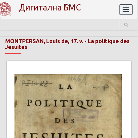
Дигитална БМС
ЋИР
Toggl
naviga
MONTPERSAN, Louis de, 17. v.
-
La politique des
Jesuites