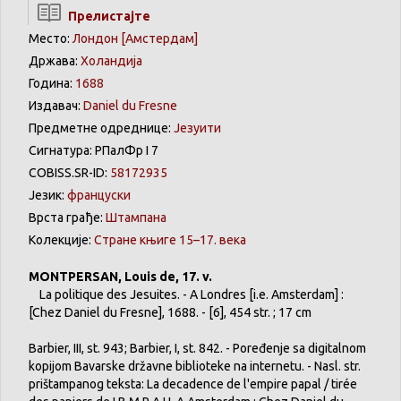
Прелистајте
Место:
Лондон [Амстердам]
Држава:
Холандија
Година:
1688
Издавач:
Daniel du Fresne
Предметне одреднице:
Језуити
Сигнатура: РПалФр I 7
COBISS.SR-ID:
58172935
Језик:
француски
Врста грађе:
Штампана
Колекције:
Стране књиге 15–17. века
MONTPERSAN, Louis de, 17. v.
La politique des Jesuites. - A Londres [i.e. Amsterdam] :
[Chez Daniel du Fresne], 1688. - [6], 454 str. ; 17 cm
Barbier, III, st. 943; Barbier, I, st. 842. - Poređenje sa digitalnom
kopijom Bavarske državne biblioteke na internetu. - Nasl. str.
prištampanog teksta: La decadence de l'empire papal / tirée