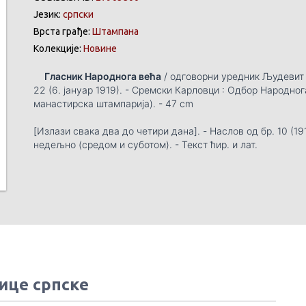
Језик:
српски
Врста грађе:
Штампана
Колекције:
Новине
Гласник Народнога већа
/ одговорни уредник Људевит Ауе
22 (6. јануар 1919). - Сремски Карловци : Одбор Народно
манастирска штампарија). - 47 cm
[Излази свака два до четири дана]. - Наслов од бр. 10 (19
недељно (средом и суботом). - Текст ћир. и лат.
ице српске