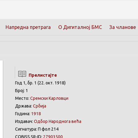
Напредна претрага
О Дигиталној БМС
За чланове
Прелистајте
Год 1, бр. 1 (22. окт. 1918)
Број: 1
Место:
Сремски Карловци
Држава:
Србија
Година:
1918
Издавач:
Одбор Народнога већа
Сигнатура: П фол 214
COBISS.SR-ID:
27903500