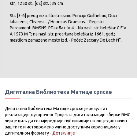
str., 1250 st., [62] str. ; 39 cm
Str. [3-6] prvog niza: Illustrissimo Principi Guilhelmo, Duci
Iuliacensi, Clivensi... / Henricus Draesius. - Registri. -
Pergament: BMSNS: РПалЛат IV 4. - Na nasl. str. beleška: C F V
A 1573 M T; na nasl. str. precrtana beleška iz 1661. god.;
mastilom zamazano mesto izd. - Pečat: Zaccary De Lech N°.
Дигитална Библиотека Матице српске
Дигитална Библиотека Матице српске је резултат
реализације дугорочног Пројекта дигитализације збирки БМС
чији је циљ да се највредније публикације на још један начин
заштите и истовремено учине доступним корисницима у
дигиталном формату -
Детаљније