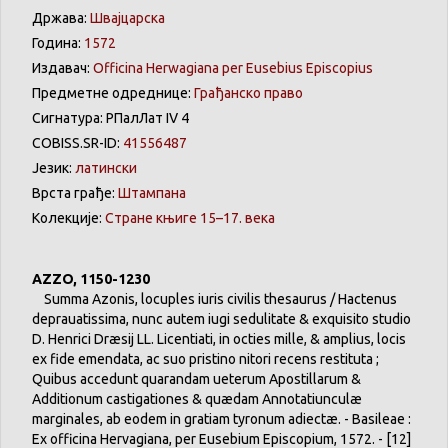
Држава:
Швајцарска
Година:
1572
Издавач:
Officina Herwagiana per Eusebius Episcopius
Предметне одреднице:
Грађанско право
Сигнатура: РПалЛат IV 4
COBISS.SR-ID:
41556487
Језик:
латински
Врста грађе:
Штампана
Колекције:
Стране књиге 15–17. века
AZZO, 1150-1230
Summa Azonis, locuples iuris civilis thesaurus / Hactenus
deprauatissima, nunc autem iugi sedulitate & exquisito studio
D. Henrici Dræsij LL. Licentiati, in octies mille, & amplius, locis
ex fide emendata, ac suo pristino nitori recens restituta ;
Quibus accedunt quarandam ueterum Apostillarum &
Additionum castigationes & quædam Annotatiunculæ
marginales, ab eodem in gratiam tyronum adiectæ. - Basileae :
Ex officina Hervagiana, per Eusebium Episcopium, 1572. - [12]