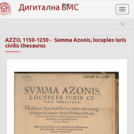
Дигитална БМС
ЋИР
Toggl
naviga
AZZO, 1150-1230
-
Summa Azonis, locuples iuris
civilis thesaurus