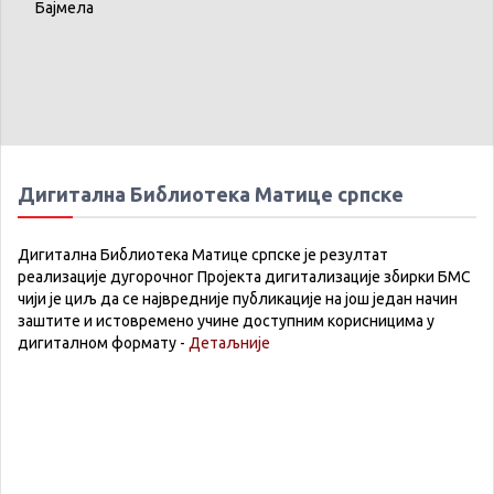
Бајмела
Дигитална Библиотека Матице српске
Дигитална Библиотека Матице српске је резултат
реализације дугорочног Пројекта дигитализације збирки БМС
чији је циљ да се највредније публикације на још један начин
заштите и истовремено учине доступним корисницима у
дигиталном формату -
Детаљније