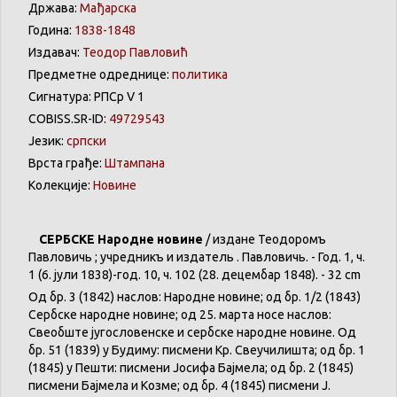
Држава:
Мађарска
Година:
1838-1848
Издавач:
Теодор Павловић
Предметне одреднице:
политика
Сигнатура: РПСр V 1
COBISS.SR-ID:
49729543
Језик:
српски
Врста грађе:
Штампана
Колекције:
Новине
СЕРБСКЕ Народне новине
/ издане Теодоромъ
Павловичь ; учредникъ и издатель Ө. Павловичь. - Год. 1, ч.
1 (6. јули 1838)-год. 10, ч. 102 (28. децембар 1848). - 32 cm
Од бр. 3 (1842) наслов: Народне новине; од бр. 1/2 (1843)
Сербске народне новине; од 25. марта носе наслов:
Свеобште југословенске и сербске народне новине. Од
бр. 51 (1839) у Будиму: писмени Кр. Свеучилишта; од бр. 1
(1845) у Пешти: писмени Јосифа Бајмела; од бр. 2 (1845)
писмени Бајмела и Козме; од бр. 4 (1845) писмени Ј.