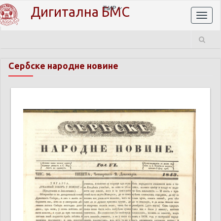
Дигитална БМС
ЋИР
Toggl
naviga
Сербске народне новине