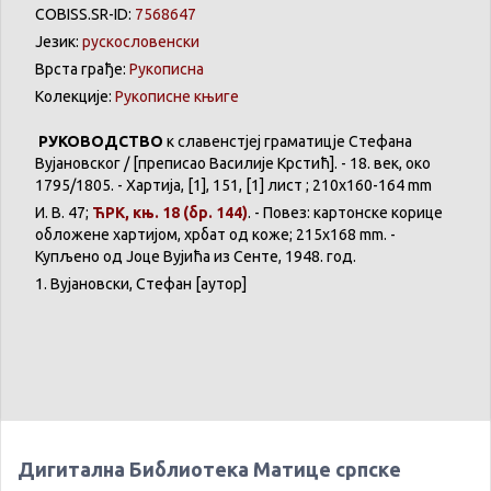
COBISS.SR-ID:
7568647
Језик:
рускословенски
Врста грађе:
Рукописна
Колекције:
Рукописне књиге
РУКОВОДСТВО
к славенстјеј граматицје Стефана
Вујановског / [преписао Василије Крстић]. - 18. век, око
1795/1805. - Хартија, [1], 151, [1] лист ; 210x160-164 mm
И. В. 47;
ЋРК, књ. 18 (бр. 144)
. - Повез: картонске корице
обложене хартијом, хрбат од коже; 215x168 mm. -
Купљено од Јоце Вујића из Сенте, 1948. год.
1. Вујановски, Стефан [аутор]
Дигитална Библиотека Матице српске