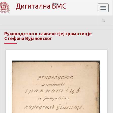
Дигитална БМС
ЋИР
Toggl
naviga
Руководство к славенстјеј граматицје
Стефана Вујановског