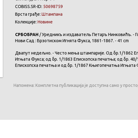
COBISS.SR-ID:
50698759
Врста грађе:
Штампана
Колекције:
Новине
СРБОБРАН
/ Уредникъ и издаватель Петаръ Нинковићъ. - Год. 1,
Нови Сад : Брзотиском Игнята Фукса, 1861-1867. - 41 cm
Двапут недељно. - Често мења штампарије. Од бр.1/1862 Е
Игњата Фукса; од бр. 1/1863 Епископска печатња; од бр. 40
Епископска печатња и од бр. 1/1867 Књигопечатња Игњат
Напомена: Комплетна публикација је доступна само у прост