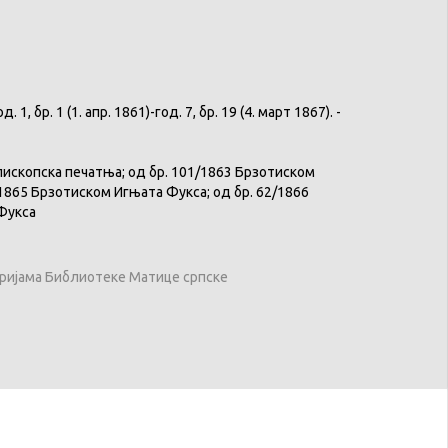
 бр. 1 (1. апр. 1861)-год. 7, бр. 19 (4. март 1867). -
пископска печатња; од бр. 101/1863 Брзотиском
/1865 Брзотиском Игњата Фукса; од бр. 62/1866
а Фукса
оријама Библиотеке Матице српске