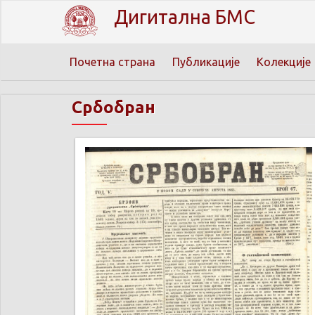
Дигитална БМС
Почетна страна
Публикације
Колекције
Србобран