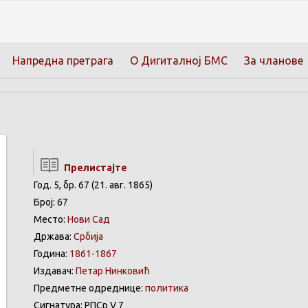
Напредна претрага
О Дигиталној БМС
За чланове
Прелистајте
Год. 5, бр. 67 (21. авг. 1865)
Број: 67
Место:
Нови Сад
Држава:
Србија
Година:
1861-1867
Издавач:
Петар Нинковић
Предметне одреднице:
политика
Сигнатура: РПСр V 7