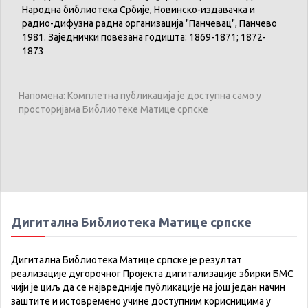
Народна библиотека Србије, Новинско-издавачка и
радио-дифузна радна организација "Панчевац", Панчево
1981. Заједнички повезана годишта: 1869-1871; 1872-
1873
Напомена: Комплетна публикација је доступна само у
просторијама Библиотеке Матице српске
Дигитална Библиотека Матице српске
Дигитална Библиотека Матице српске је резултат
реализације дугорочног Пројекта дигитализације збирки БМС
чији је циљ да се највредније публикације на још један начин
заштите и истовремено учине доступним корисницима у