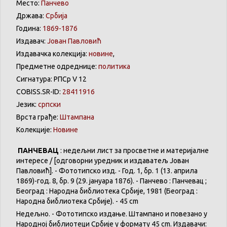
Место:
Панчево
Држава:
Србија
Година:
1869-1876
Издавач:
Јован Павловић
Издавачка колекција:
новине
,
Предметне одреднице:
политика
Сигнатура: РПСр V 12
COBISS.SR-ID:
28411916
Језик:
српски
Врста грађе:
Штампана
Колекције:
Новине
ПАНЧЕВАЦ
: недељни лист за просветне и материјалне
интересе / [одговорни уредник и издаватељ Јован
Павловић]. - Фототипско изд. - Год. 1, бр. 1 (13. априла
1869)-год. 8, бр. 9 (29. јануара 1876). - Панчево : Панчевац ;
Београд : Народна библиотека Србије, 1981 (Београд :
Народна библиотека Србије). - 45 cm
Недељно. - Фототипско издање. Штампано и повезано у
Народној библиотеци Србије у формату 45 cm. Издавачи: