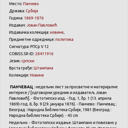
Место:
Панчево
Држава:
Србија
Година:
1869-1876
Издавач:
Јован Павловић
Издавачка колекција:
новине
,
Предметне одреднице:
политика
Сигнатура: РПСр V 12
COBISS.SR-ID:
28411916
Језик:
српски
Врста грађе:
Штампана
Колекције:
Новине
ПАНЧЕВАЦ
: недељни лист за просветне и материјалне
интересе / [одговорни уредник и издаватељ Јован
Павловић]. - Фототипско изд. - Год. 1, бр. 1 (13. априла
1869)-год. 8, бр. 9 (29. јануара 1876). - Панчево : Панчевац ;
Београд : Народна библиотека Србије, 1981 (Београд :
Народна библиотека Србије). - 45 cm
Недељно. - Фототипско издање. Штампано и повезано у