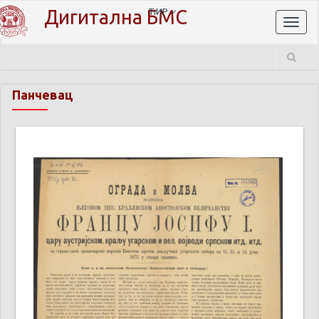
Дигитална БМС
ЋИР
Toggl
naviga
Панчевац