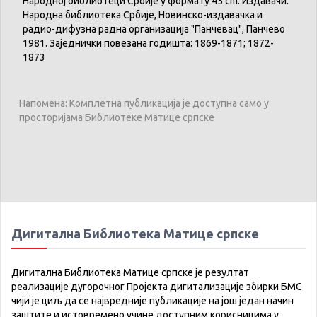
Народној библиотеци Србије у формату 45 cm. Издавачи:
Народна библиотека Србије, Новинско-издавачка и
радио-дифузна радна организација "Панчевац", Панчево
1981. Заједнички повезана годишта: 1869-1871; 1872-
1873
Напомена: Комплетна публикација је доступна само у
просторијама Библиотеке Матице српске
Дигитална Библиотека Матице српске
Дигитална Библиотека Матице српске је резултат
реализације дугорочног Пројекта дигитализације збирки БМС
чији је циљ да се највредније публикације на још један начин
заштите и истовремено учине доступним корисницима у