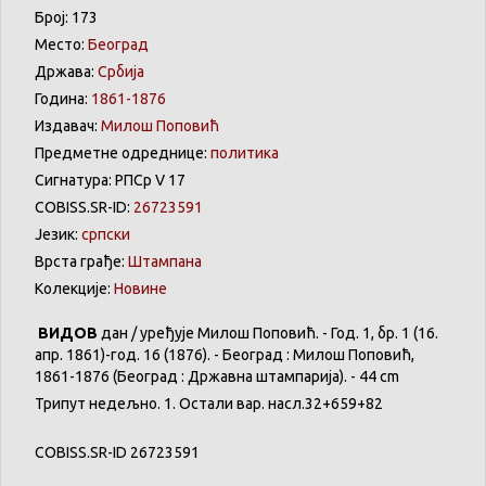
Број: 173
Место:
Београд
Држава:
Србија
Година:
1861-1876
Издавач:
Милош Поповић
Предметне одреднице:
политика
Сигнатура: РПСр V 17
COBISS.SR-ID:
26723591
Језик:
српски
Врста грађе:
Штампана
Колекције:
Новине
ВИДОВ
дан / уређује Милош Поповић. - Год. 1, бр. 1 (16.
апр. 1861)-год. 16 (1876). - Београд : Милош Поповић,
1861-1876 (Београд : Државна штампарија). - 44 cm
Трипут недељно. 1. Остали вар. насл.32+659+82
COBISS.SR-ID 26723591