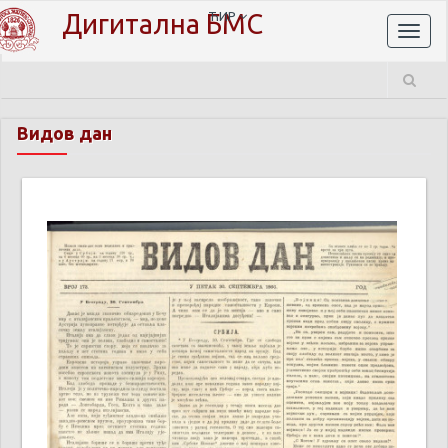
Дигитална БМС
ЋИР
Toggl
naviga
Видов дан