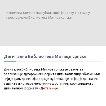
Напомена: Комплетна публикација је доступна само у
просторијама Библиотеке Матице српске
Дигитална Библиотека Матице српске
Дигитална Библиотека Матице српске је резултат
реализације дугорочног Пројекта дигитализације збирки БМС
чији је циљ да се највредније публикације на још један начин
заштите и истовремено учине доступним корисницима у
дигиталном формату -
Детаљније