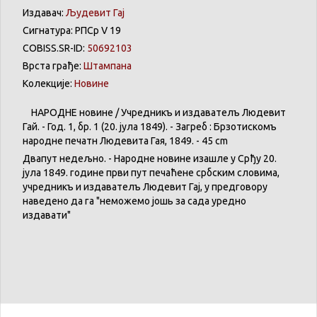
Издавач:
Људевит Гај
Сигнатура: РПСр V 19
COBISS.SR-ID:
50692103
Врста грађе:
Штампана
Колекције:
Новине
НАРОДНЕ новине / Учредникъ и издавателъ Людевит
Гай. - Год. 1, бр. 1 (20. јула 1849). - Загреб : Брзотискомъ
народне печатнѣ Людевита Гая, 1849. - 45 cm
Двапут недељно. - Народне новине изашле у Срђу 20.
јула 1849. године први пут печаћене србским словима,
учредникъ и издавателъ Людевит Гај, у предговору
наведено да га "неможемо јошь за сада уредно
издавати"