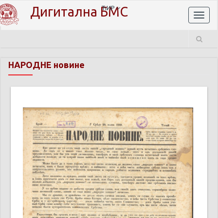
Дигитална БМС
ЋИР
Toggl
naviga
НАРОДНЕ новине