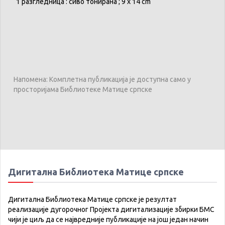
1
разгледница
:
сиво
тонирана
; 9 x 14 cm
Напомена: Комплетна публикација је доступна само у
просторијама Библиотеке Матице српске
Дигитална Библиотека Матице српске
Дигитална Библиотека Матице српске је резултат
реализације дугорочног Пројекта дигитализације збирки БМС
чији је циљ да се највредније публикације на још један начин