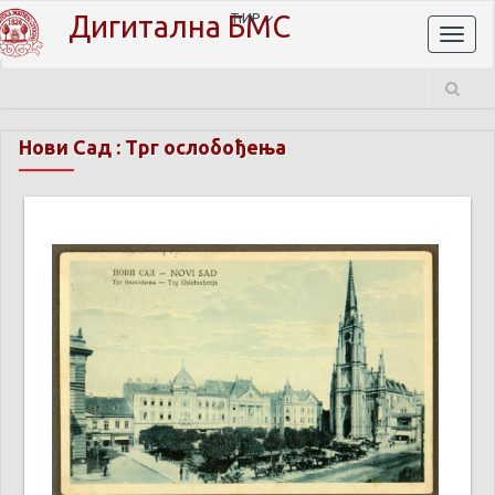
Дигитална БМС
ЋИР
Toggl
naviga
Нови Сад : Трг oслобођења