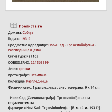
Прелистајте
Држава:
Србија
Година:
1931?
Предметне одреднице:
Нови Сад
-
Трг ослобођења
-
Разгледнице
(Цела)
Сигнатура: Ра I 163
COBISS.SR-ID:
221563399
Језик:
српски
Врста грађе:
Штампана
Колекције:
Разгледнице
Физички опис: 1 разгледница : сиво тонирана ; 9 x 14 cm
Нови
Сад [
Сликовна
грађа
] : Трг
ослобођења
:
са
стајалиштем
за
фијакере
= Novi Sad :
Тrg
oslobođenja
. - [Б. м. : б. и., 1931?]. -