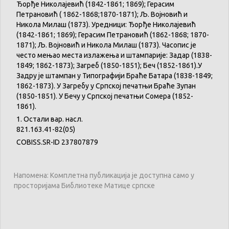
Ђорђе Николајевић (1842-1861; 1869); Герасим
Петрановић ( 1862-1868;1870-1871); Љ. Војновић и
Никола Милаш (1873). Уредници: Ђорђе Николајевић
(1842-1861; 1869); Герасим Петрановић (1862-1868; 1870-
1871); Љ. Војновић и Никола Милаш (1873). Часопис је
често мењао места излажења и штампарије: Задар (1838-
1849; 1862-1873); Загреб (1850-1851); Беч (1852-1861).У
Задру је штампан у Типографији Браће Батара (1838-1849;
1862-1873). У Загребу у Српској печатњи Браће Зупан
(1850-1851). У Бечу у Српској печатњи Сомера (1852-
1861).
1. Остали вар. насл.
821.163.41-82(05)
COBISS.SR-ID 237807879
Напомена: Комплетна публикација је доступна само у
просторијама Библиотеке Матице српске