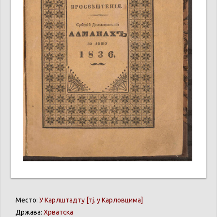
Место:
У Карлштадту [тј. у Карловцима]
Држава:
Хрватска