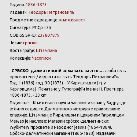
Година:
1836-1873
Издавач:
Теодоръ Петрановићь
Предметне одреднице:
књижевност
Сигнатура: РПСр II 35
COBISS.SR-ID:
237807879
Језик:
српски
Врста грађе:
Штампана
Колекције:
Часописи
СРБСКО-далматинскій алманахъ за лѣто...
: любитель
просвѣштенія / издао га на свѣтъ Теодоръ Петрановићь. -
Год. 1 (1836)-год. 30 (1873). - У Карлштадту [тј. у
Карловцима] : Печатано у Тѵпографїи Іоанна Н. Претнера,
1836-1873. - 23 cm
Годишње. - Књижевно-научни часопис изашао у Задру где
је било седиште Далматинско-истријске православне
епархије. Штампан је ћирилицом и црквеном ћирилицом.
Мењао је наслове: Магазин србско-далматински:
љубитељ просвете и народног језика (1854-1864),
Србско-далматински магазин (1865-1873). Издавачи: