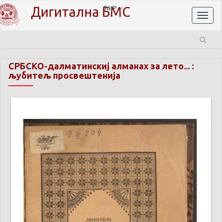
Дигитална БМС
ЋИР
Toggl
naviga
СРБСКО-далматинскиј алманах за лето... :
љубитељ просвештенија