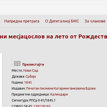
Напредна претрага
О Дигиталној БМС
За чланове
и месјацослов на лето от Рождества
Прелистајте
Место:
Нови Сад
Држава:
Србија
Година:
1845
Издавач:
Печатан писмени Катарине Іанковича Вдове
Предметне одреднице:
Календари
Сигнатура: РПСр II 41/1845.1
COBISS.SR-ID:
238258183