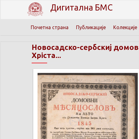
Дигитална БМС
Почетна страна
Публикације
Колекције
Новосадско-сербскиј домовн
Хріста...