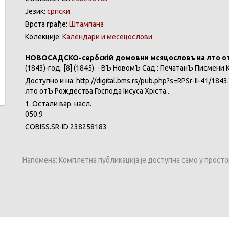
Језик:
српски
Врста грађе:
Штампана
Колекције:
Календари и месецослови
НОВОСАДСКО-сербскій домовни мѣсяцословъ на лѣто отъ
(1843)-год. [8] (1845). - ВЪ НовомЪ Садѣ : ПечатанЪ Писмени
Доступно и на: http://digital.bms.rs/pub.php?s=RPSr-II-41/184
лѣто отЪ Рождества Господа Іисуса Хріста...
1. Остали вар. насл.
050.9
COBISS.SR-ID 238258183
Напомена: Комплетна публикација је доступна само у прост