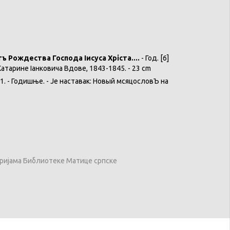
 Рождества Господа Іисуса Хріста....
- Год. [6]
 Катарине Іанковича Вдове, 1843-1845. - 23 cm
3.1. - Годишње. - Је наставак: Новый мѣсяцословЪ на
оријама Библиотеке Матице српске