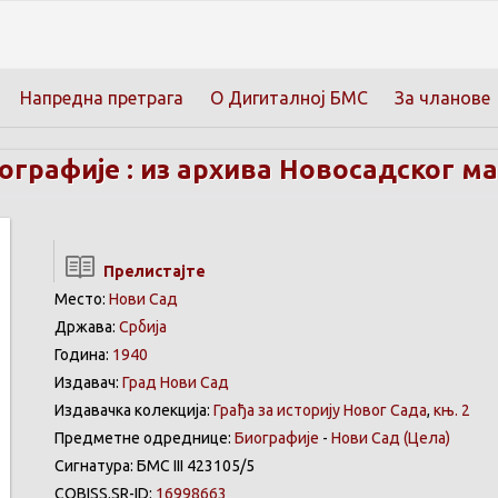
Напредна претрага
О Дигиталној БМС
За чланове
графије : из архива Новосадског маг
Прелистајте
Место:
Нови Сад
Држава:
Србија
Година:
1940
Издавач:
Град Нови Сад
Издавачка колекција:
Грађа за историју Новог Сада
,
књ. 2
Предметне одреднице:
Биографије
-
Нови Сад
(Цела)
Сигнатура: БМС III 423105/5
COBISS.SR-ID:
16998663