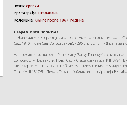
Језик:
српски
Врста грађе:
Штампана
Колекције:
Књиге после 1867. године
СТАЈИЋ, Васа, 1878-1947
Новосадске биографије : из архива Новосадског магистрата. Св. 5
Сад, 1940 (Нови Сад : Љ. Богданов). - 296 стр. ; 24 cm. - (Грађа за и
На прелим. стр. посвета: Господину Ранку Травњу бивши му наст
српске од: М. Бељански, Нови Сад. - Стара сигнатура: Р III 3724.: Б
Милитар 1939. - Печати: 1. Библиотека Николе и Косте Милутиновића 
Tita.: КМ III 1517/5. - Печат: Поклон библиотека др Иринеја Ћирић