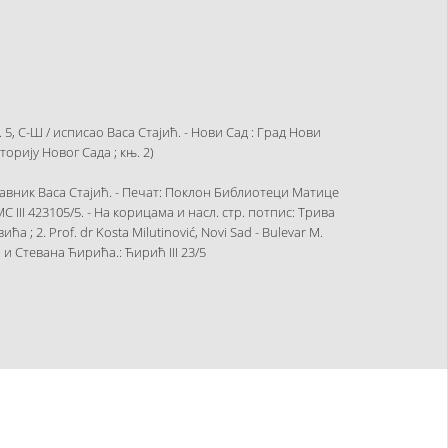
, С-Ш / исписао Васа Стајић. - Нови Сад : Град Нови
сторију Новог Сада ; књ. 2)
авник Васа Стајић. - Печат: Поклон Библиотеци Матице
МС III 423105/5. - На корицама и насл. стр. потпис: Трива
; 2. Prof. dr Kosta Milutinović, Novi Sad - Bulevar M.
а и Стевана Ћирића.: Ћирић III 23/5