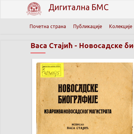
Дигитална БМС
Почетна страна
Публикације
Колекције
Васа Стајић
-
Новосадске био