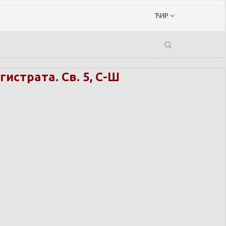
ЋИР
истрата. Св. 5, С-Ш