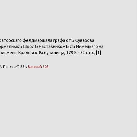
раторскаго
фелдмаршала
графа
отЪ
Суварова
ормалныхЪ
ШколЪ
НаставникомЪ
сЪ
Нěмецкаго
на
писмены
Кралевск
.
Всеучилища
, 1799. - 52 стр., [1]
4;
Панковић
251;
Брковић
308