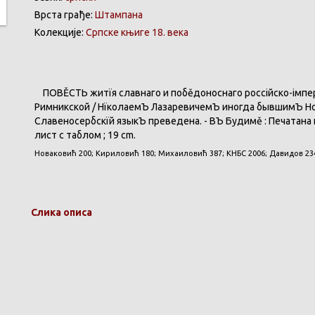
Врста грађе:
Штампана
Колекције:
Српске књиге 18. века
ПОВĚСТЬ
житїя
славнаго
и
побěдоноснаго
россійско-імпе
Римникской
/
НїколаемЪ
ЛазаревичемЪ
иногда
бывшимЪ
Н
Славеносербскїй
языкЪ
преведена
. -
ВЪ
Будимě
:
Печатана
лист
с
таблом
; 19 cm.
Новаковић
200;
Кириловић
180;
Михаиловић
387;
КНБС
2006;
Давидов
23
Слика описа