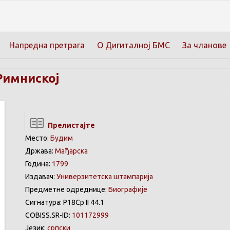
Напредна претрага
О Дигиталној БМС
За чланове
 Римниској
Прелистајте
Место:
Будим
Држава:
Мађарска
Година:
1799
Издавач:
Универзитетска штампарија
Предметне одреднице:
Биографије
Сигнатура: Р18Ср II 44.1
COBISS.SR-ID:
101172999
Језик:
српски