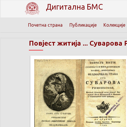
Дигитална БМС
Почетна страна
Публикације
Колекције
Повјест житија ... Суварова