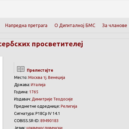
Напредна претрага
О Дигиталној БМС
За чланове
сербских просветителеј
Прелистајте
Место:
Москва тј. Венеција
Држава:
Италија
Година:
1765
Издавач:
Димитрије Теодосије
Предметне одреднице:
Религија
Сигнатура: Р18Ср IV 14.1
COBISS.SR-ID:
89490183
Језик:
црквенословенски