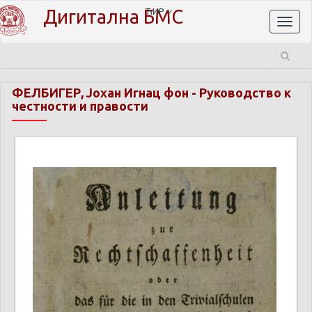
Дигитална БМС
ЋИР
Toggl
naviga
ФЕЛБИГЕР, Јохан Игнац фон
-
Руководство к
честности и правости