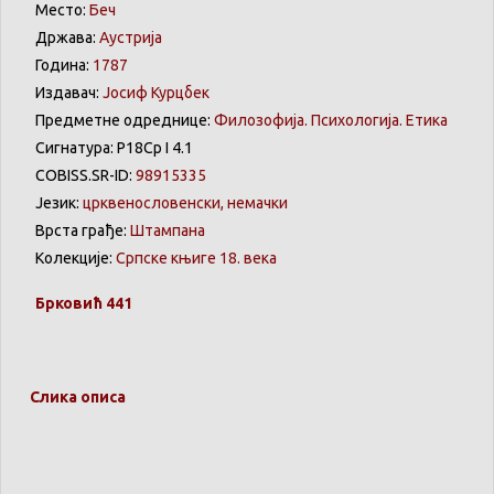
Место:
Беч
Држава:
Аустрија
Година:
1787
Издавач:
Јосиф Курцбек
Предметне одреднице:
Филозофија. Психологија. Етика
Сигнатура: Р18Ср I 4.1
COBISS.SR-ID:
98915335
Језик:
црквенословенски, немачки
Врста грађе:
Штампана
Колекције:
Српске књиге 18. века
Брковић
441
Слика описа