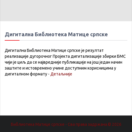
Дигитална Библиотека Матице српске
Дигитална Библиотека Матице српске је резултат
реализације дугорочног Пројекта дигитализације збирки БМС
чији је циљ да се највредније публикације на још један начин
заштите и истовремено учине доступним корисницима у
дигиталном формату -
Детаљније
Библиотека Матице српске - Сва права задржана.© 2026