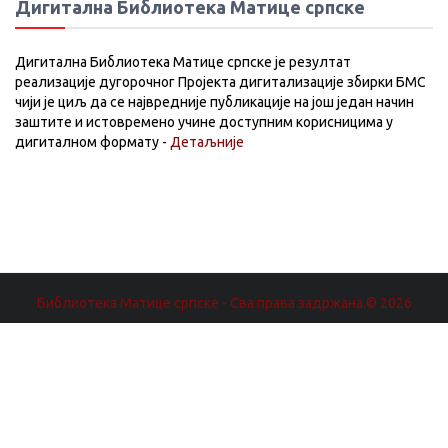
Дигитална Библиотека Матице српске
Дигитална Библиотека Матице српске је резултат
реализације дугорочног Пројекта дигитализације збирки БМС
чији је циљ да се највредније публикације на још један начин
заштите и истовремено учине доступним корисницима у
дигиталном формату -
Детаљније
Библиотека Матице српске - Сва права задржана.© 2026