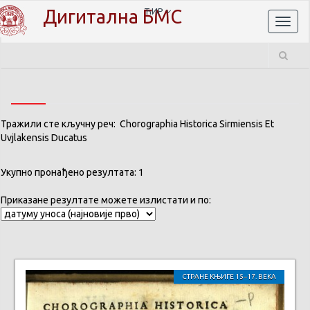
Дигитална БМС
ЋИР
Toggl
naviga
Тражили сте кључну реч: Chorographia Historica Sirmiensis Et
Uvjlakensis Ducatus
Укупно пронађено резултата: 1
Приказане резултате можете излистати и по:
СТРАНЕ КЊИГЕ 15–17. ВЕКА