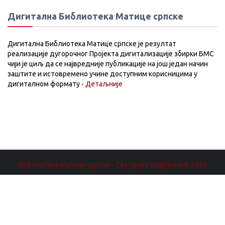
Дигитална Библиотека Матице српске
Дигитална Библиотека Матице српске је резултат
реализације дугорочног Пројекта дигитализације збирки БМС
чији је циљ да се највредније публикације на још један начин
заштите и истовремено учине доступним корисницима у
дигиталном формату -
Детаљније
Библиотека Матице српске - Сва права задржана.© 2026