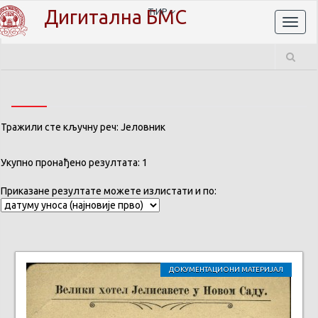
Дигитална БМС
ЋИР
Toggl
naviga
Тражили сте кључну реч: Јеловник
Укупно пронађено резултата: 1
Приказане резултате можете излистати и по:
ДОКУМЕНТАЦИОНИ МАТЕРИЈАЛ