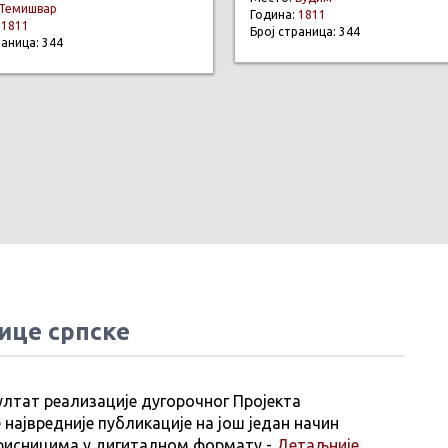
Темишвар
Година:
1811
:
1811
Број страница: 344
раница: 344
ице српске
ултат реализације дугорочног Пројекта
 највредније публикације на још један начин
рисницима у дигиталном формату -
Детаљније