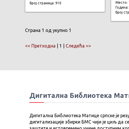
Место:
Број страница: 910
Година
Број ст
Страна 1 од укупно 1
<< Претходна
| 1 |
Следећа >>
Дигитална Библиотека Мат
Дигитална Библиотека Матице српске је рез
дигитализације збирки БМС чији је циљ да се
заштите и истовремено учине доступним ко