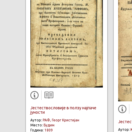
Јестествословије в ползу најпаче
јуности
Аутор:
РАФ, Георг Кристијан
Јестес
Место:
Будим
Аутор:
Година:
1809