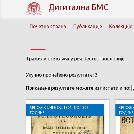
Дигитална БМС
Почетна страна
Публикације
Колекције
Тражили сте кључну реч: Јестествословије
Укупно пронађено резултата: 3
Приказане резултате можете излистати и по:
СРПСКЕ КЊИГЕ ОД 1801. ДО 1867.
СРПСКЕ 
ГОДИНЕ
ГОДИНЕ