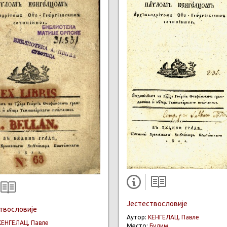
Јестествословије
твословије
Аутор:
КЕНГЕЛАЦ, Павле
КЕНГЕЛАЦ, Павле
Место:
Будим