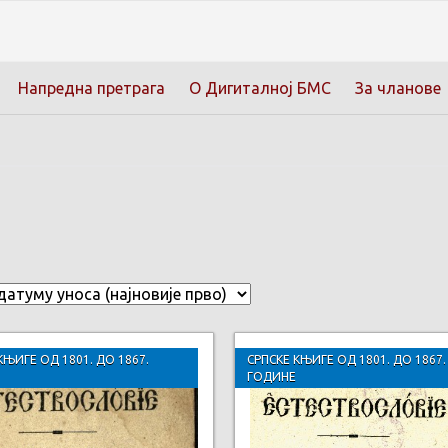
Напредна претрага
О Дигиталној БМС
За чланове
КЊИГЕ ОД 1801. ДО 1867.
СРПСКЕ КЊИГЕ ОД 1801. ДО 1867.
ГОДИНЕ