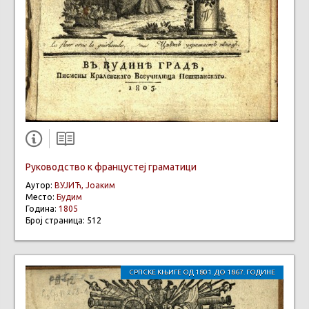
Руководство к францустеј граматици
Аутор:
ВУЈИЋ, Јоаким
Место:
Будим
Година:
1805
Број страница: 512
СРПСКЕ КЊИГЕ ОД 1801. ДО 1867. ГОДИНЕ