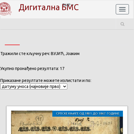
Дигитална БМС
ЋИР
Toggl
naviga
Тражили сте кључну реч: ВУЈИЋ, Јоаким
Укупно пронађено резултата: 17
Приказане резултате можете излистати и по:
СРПСКЕ КЊИГЕ ОД 1801. ДО 1867. ГОДИНЕ