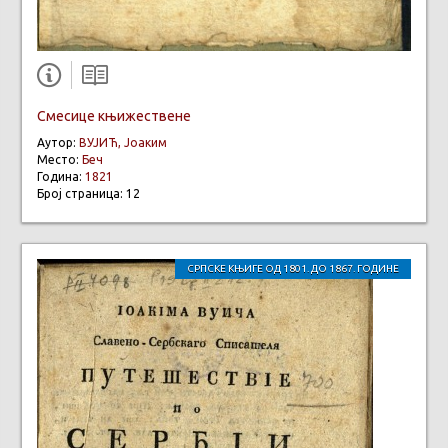
Смесице књижествене
Аутор:
ВУЈИЋ, Јоаким
Место:
Беч
Година:
1821
Број страница: 12
СРПСКЕ КЊИГЕ ОД 1801. ДО 1867. ГОДИНЕ