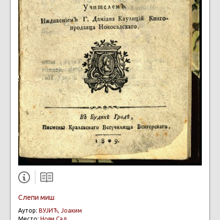
Слепи миш
Аутор:
ВУЈИЋ, Јоаким
Место:
Нови Сад