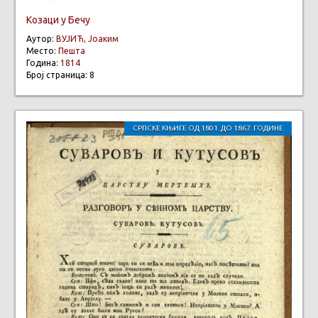
Козаци у Бечу
Аутор:
ВУЈИЋ, Јоаким
Место:
Пешта
Година:
1814
Број страница: 8
СРПСКЕ КЊИГЕ ОД 1801. ДО 1867. ГОДИНЕ