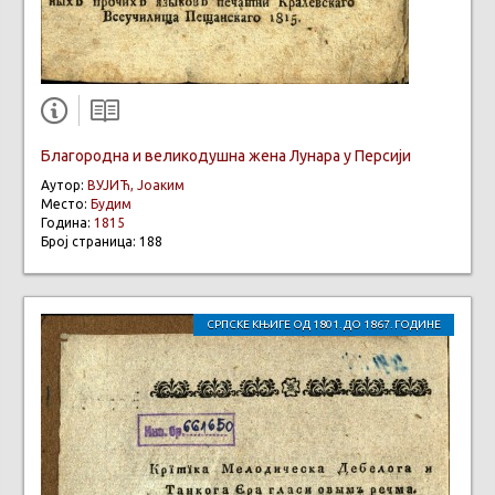
Благородна и великодушна жена Лунара у Персији
Аутор:
ВУЈИЋ, Јоаким
Место:
Будим
Година:
1815
Број страница: 188
СРПСКЕ КЊИГЕ ОД 1801. ДО 1867. ГОДИНЕ