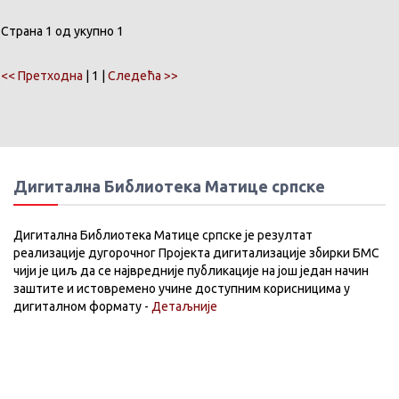
Страна 1 од укупно 1
<< Претходна
| 1 |
Следећа >>
Дигитална Библиотека Матице српске
Дигитална Библиотека Матице српске је резултат
реализације дугорочног Пројекта дигитализације збирки БМС
чији је циљ да се највредније публикације на још један начин
заштите и истовремено учине доступним корисницима у
дигиталном формату -
Детаљније