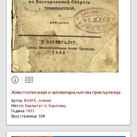
Животоописаније и чрезвичајна његова прикљученија
Аутор:
ВУЈИЋ, Јоаким
Место:
Карлштат тј. Карловац
Година:
1833
Број страница: 508