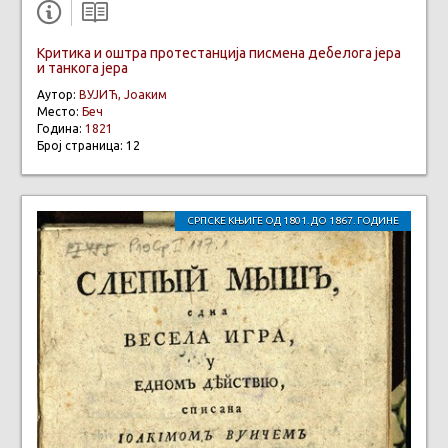
Критика и оштра протестанција писмена дебелога јера
и танкога јера
Аутор:
ВУЈИЋ, Јоаким
Место:
Беч
Година:
1821
Број страница: 12
СРПСКЕ КЊИГЕ ОД 1801. ДО 1867. ГОДИНЕ