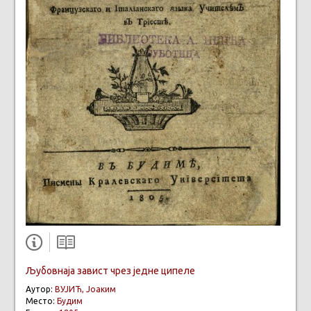
Љубовнаја завист чрез једне ципеле
Аутор:
ВУЈИЋ, Јоаким
Место:
Будим