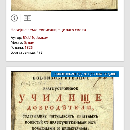
Новејше земљеописаније целаго света
Аутор:
ВУЈИЋ, Јоаким
Место:
Будим
Година:
1825
Број страница: 472
СРПСКЕ КЊИГЕ ОД 1801. ДО 1867. ГОДИНЕ