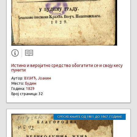
Истино и веројатно средство обогатити се и своју кесу
пунити
Аутор:
ВУЈИЋ, Јоаким
Место:
Будим
Година:
1829
Број страница: 32
СРПСКЕ КЊИГЕ ОД 1801. ДО 1867. ГОДИНЕ