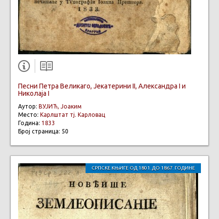
Песни Петра Великаго, Јекатерини II, Александра I и
Николаја I
Аутор:
ВУЈИЋ, Јоаким
Место:
Карлштат тј. Карловац
Година:
1833
Број страница: 50
СРПСКЕ КЊИГЕ ОД 1801. ДО 1867. ГОДИНЕ