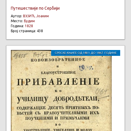
Путешествије по Сербији
Аутор:
ВУЈИЋ, Јоаким
Место:
Будим
Година:
1828
Број страница: 438
СРПСКЕ КЊИГЕ ОД 1801. ДО 1867. ГОДИНЕ