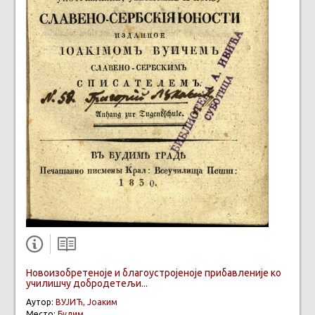
Новоизобретеноје и благоустројеноје прибавленије ко
училишчу добродетељи...
Аутор:
ВУЈИЋ, Јоаким
Место:
Будим