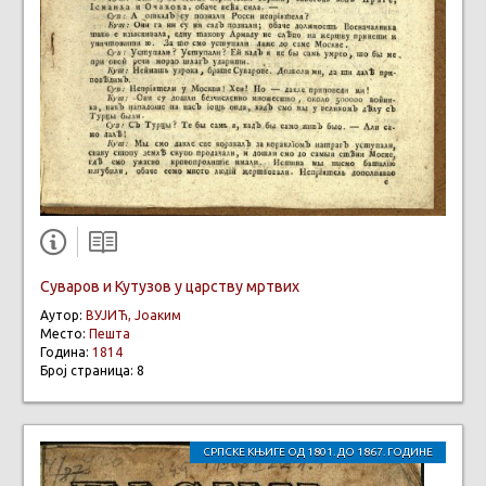
Суваров и Кутузов у царству мртвих
Аутор:
ВУЈИЋ, Јоаким
Место:
Пешта
Година:
1814
Број страница: 8
СРПСКЕ КЊИГЕ ОД 1801. ДО 1867. ГОДИНЕ