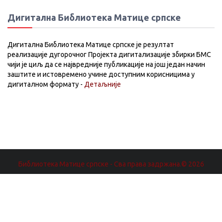
Дигитална Библиотека Матице српске
Дигитална Библиотека Матице српске је резултат
реализације дугорочног Пројекта дигитализације збирки БМС
чији је циљ да се највредније публикације на још један начин
заштите и истовремено учине доступним корисницима у
дигиталном формату -
Детаљније
Библиотека Матице српске - Сва права задржана.© 2026