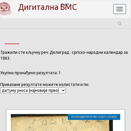
Дигитална БМС
ЋИР
Toggl
naviga
Тражили сте кључну реч: Делиград : српско-народни календар за
1863.
Укупно пронађено резултата: 1
Приказане резултате можете излистати и по:
КАЛЕНДАРИ И МЕСЕЦОСЛОВИ