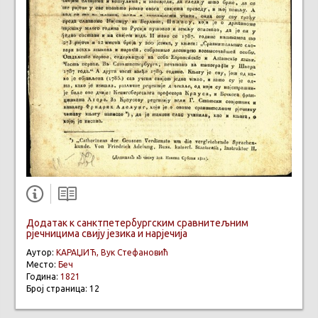
Додатак к санктпетербургским сравнитељним
рјечницима свију језика и нарјечија
Аутор:
КАРАЏИЋ, Вук Стефановић
Место:
Беч
Година:
1821
Број страница: 12