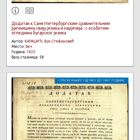
Додатак к Санктпетербургским сравнитељним
рјечницима свију језика и нарјечија : с особитим
огледима бугарског језика
Аутор:
КАРАЏИЋ, Вук Стефановић
Место:
Беч
Година:
1822
Број страница: 58
СРПСКЕ КЊИГЕ ОД 1801. ДО 1867. ГОДИНЕ