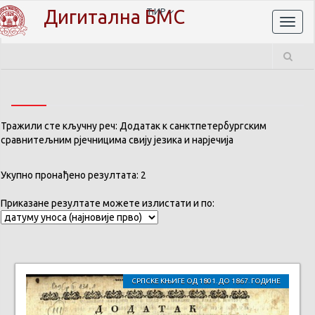
Дигитална БМС
ЋИР
Toggl
naviga
Тражили сте кључну реч: Додатак к санктпетербургским
сравнитељним рјечницима свију језика и нарјечија
Укупно пронађено резултата: 2
Приказане резултате можете излистати и по:
СРПСКЕ КЊИГЕ ОД 1801. ДО 1867. ГОДИНЕ