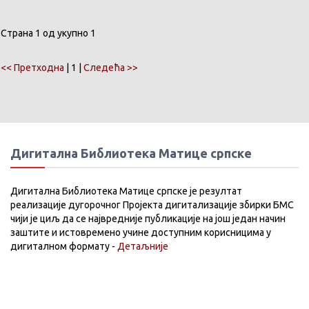
Страна 1 од укупно 1
<< Претходна
| 1 |
Следећа >>
Дигитална Библиотека Матице српске
Дигитална Библиотека Матице српске је резултат
реализације дугорочног Пројекта дигитализације збирки БМС
чији је циљ да се највредније публикације на још један начин
заштите и истовремено учине доступним корисницима у
дигиталном формату -
Детаљније