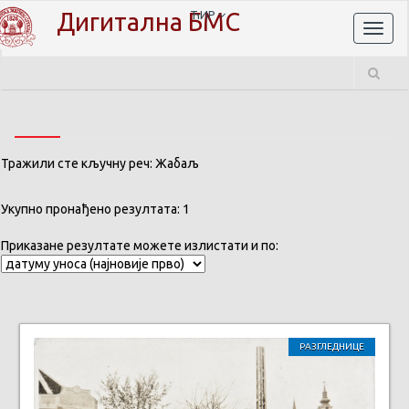
Дигитална БМС
ЋИР
Toggl
naviga
Тражили сте кључну реч: Жабаљ
Укупно пронађено резултата: 1
Приказане резултате можете излистати и по:
РАЗГЛЕДНИЦЕ