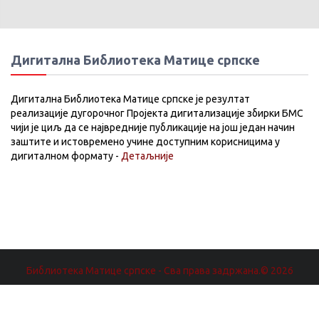
Дигитална Библиотека Матице српске
Дигитална Библиотека Матице српске је резултат
реализације дугорочног Пројекта дигитализације збирки БМС
чији је циљ да се највредније публикације на још један начин
заштите и истовремено учине доступним корисницима у
дигиталном формату -
Детаљније
Библиотека Матице српске - Сва права задржана.© 2026