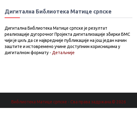
Дигитална Библиотека Матице српске
Дигитална Библиотека Матице српске је резултат
реализације дугорочног Пројекта дигитализације збирки БМС
чији је циљ да се највредније публикације на још један начин
заштите и истовремено учине доступним корисницима у
дигиталном формату -
Детаљније
Библиотека Матице српске - Сва права задржана.© 2026