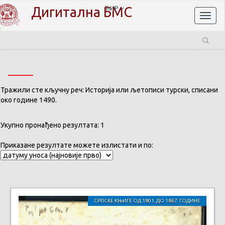
Дигитална БМС
ЋИР
Toggl
naviga
Тражили сте кључну реч: Историја или љетописи турски, списани
око године 1490.
Укупно пронађено резултата: 1
Приказане резултате можете излистати и по:
СРПСКЕ КЊИГЕ ОД 1801. ДО 1867. ГОДИНЕ